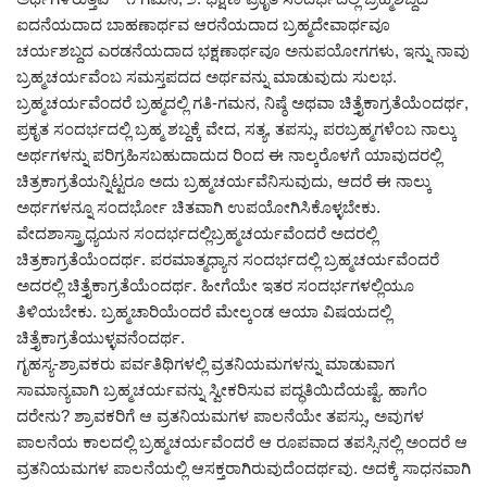
ಐದನೆಯದಾದ ಬಾಹಣಾರ್ಥವ ಆರನೆಯದಾದ ಬ್ರಹ್ಮದೇವಾರ್ಥವೂ
ಚರ್ಯಶಬ್ದದ ಎರಡನೆಯದಾದ ಭಕ್ಷಣಾರ್ಥವೂ ಅನುಪಯೋಗಗಳು, ಇನ್ನು ನಾವು
ಬ್ರಹ್ಮಚರ್ಯವೆಂಬ ಸಮಸ್ತಪದದ ಅರ್ಥವನ್ನು ಮಾಡುವುದು ಸುಲಭ.
ಬ್ರಹ್ಮಚರ್ಯವೆಂದರೆ ಬ್ರಹ್ಮದಲ್ಲಿ ಗತಿ-ಗಮನ, ನಿಷ್ಠೆ ಅಥವಾ ಚಿತ್ತೈಕಾಗ್ರತೆಯೆಂದರ್ಥ,
ಪ್ರಕೃತ ಸಂದರ್ಭದಲ್ಲಿ ಬ್ರಹ್ಮ ಶಬ್ದಕ್ಕೆ ವೇದ, ಸತ್ಯ, ತಪಸ್ಸು, ಪರಬ್ರಹ್ಮಗಳೆಂಬ ನಾಲ್ಕು
ಅರ್ಥಗಳನ್ನು ಪರಿಗ್ರಹಿಸಬಹುದಾದುದ ರಿಂದ ಈ ನಾಲ್ಕರೊಳಗೆ ಯಾವುದರಲ್ಲಿ
ಚಿತ್ರಕಾಗ್ರತೆಯನ್ನಿಟ್ಟರೂ ಅದು ಬ್ರಹ್ಮಚರ್ಯವೆನಿಸುವುದು, ಆದರೆ ಈ ನಾಲ್ಕು
ಅರ್ಥಗಳನ್ನೂ ಸಂದರ್ಭೋ ಚಿತವಾಗಿ ಉಪಯೋಗಿಸಿಕೊಳ್ಳಬೇಕು.
ವೇದಶಾಸ್ತ್ರಾಧ್ಯಯನ ಸಂದರ್ಭದಲ್ಲಿಬ್ರಹ್ಮಚರ್ಯವೆಂದರೆ ಅದರಲ್ಲಿ
ಚಿತ್ರಕಾಗ್ರತೆಯೆಂದರ್ಥ. ಪರಮಾತ್ಮಧ್ಯಾನ ಸಂದರ್ಭದಲ್ಲಿ ಬ್ರಹ್ಮಚರ್ಯವೆಂದರೆ
ಅದರಲ್ಲಿ ಚಿತ್ತೈಕಾಗ್ರತೆಯೆಂದರ್ಥ. ಹೀಗೆಯೇ ಇತರ ಸಂದರ್ಭಗಳಲ್ಲಿಯೂ
ತಿಳಿಯಬೇಕು. ಬ್ರಹ್ಮಚಾರಿಯೆಂದರೆ ಮೇಲ್ಕಂಡ ಆಯಾ ವಿಷಯದಲ್ಲಿ
ಚಿತ್ತೈಕಾಗ್ರತೆಯುಳ್ಳವನೆಂದರ್ಥ.
ಗೃಹಸ್ಯ-ಶ್ರಾವಕರು ಪರ್ವತಿಥಿಗಳಲ್ಲಿ ವ್ರತನಿಯಮಗಳನ್ನು ಮಾಡುವಾಗ
ಸಾಮಾನ್ಯವಾಗಿ ಬ್ರಹ್ಮಚರ್ಯವನ್ನು ಸ್ವೀಕರಿಸುವ ಪದ್ಧತಿಯಿದೆಯಷ್ಟೆ. ಹಾಗೆಂ
ದರೇನು? ಶ್ರಾವಕರಿಗೆ ಆ ವ್ರತನಿಯಮಗಳ ಪಾಲನೆಯೇ ತಪಸ್ಸು, ಅವುಗಳ
ಪಾಲನೆಯ ಕಾಲದಲ್ಲಿ ಬ್ರಹ್ಮಚರ್ಯವೆಂದರೆ ಆ ರೂಪವಾದ ತಪಸ್ಸಿನಲ್ಲಿ ಅಂದರೆ ಆ
ವ್ರತನಿಯಮಗಳ ಪಾಲನೆಯಲ್ಲಿ ಆಸಕ್ತರಾಗಿರುವುದೆಂದರ್ಥವು. ಅದಕ್ಕೆ ಸಾಧನವಾಗಿ