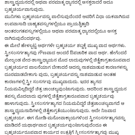
ಶಾಸ್ತ್ರಾಧ್ಯಯನದಲ್ಲಿ ಅಥವಾ ಪರಮಾತ್ಮ ಧ್ಯಾನದಲ್ಲಿ ಆಸಕ್ತರಾದರೆ ಅದೂ
ಬ್ರಹ್ಮಚರ್ಯವಾಗುವುದು.
ಮುನಿಗಳು ಬ್ರಹ್ಮಚರ್ಯವನ್ನು ಪಾಲಿಸುವುದೆಂದರೆ ಅವರಿಗೆ ವಿಧಾ ಯಕವಾಗಿರುವ
ಉಪವಾಸಾದಿ ಬಾಹ್ಯತವಸ್ಸುಗಳಲ್ಲಿಯೂ ಪ್ರಾಯಶ್ಚಿತ್ತಾದಿ
ಅಂತರಂಗತಪಸ್ಸುಗಳಲ್ಲಿಯೂ ಅಥವಾ ಪರಮಾತ್ಮ ಧ್ಯಾನದಲ್ಲಿಯೂ ಆಸಕ್ತ
ರಾಗಿರುವುದೆಂದರ್ಥವು.
ಈ ಮೇಲೆ ಹೇಳಲ್ಪಟ್ಟ ಅರ್ಥಗಳೇ ಬ್ರಹ್ಮಚರ್ಯ ಶಬ್ದಕ್ಕೆ ಮುಖ್ಯ ವಾದ ಅರ್ಥಗಳು.
ಸ್ತ್ರೀಸಂಸರ್ಗತ್ಯಾಗವು ಗೌಣವಾದ ಅಂದರೆ ಔಪಚಾರಿಕ ವಾದ ಅರ್ಥ. ಹೇಗೆಂದರೆ
ಮೇಲ್ಕಂಡ ವೇದ-ಶಾಸ್ತ್ರಾಧ್ಯಾಯನ ಮೊದ ಲಾದುವುಗಳಲ್ಲಿ ಚಿತ್ತೈಕಾಗ್ರತಾರೂಪವಾದ
ಬ್ರಹ್ಮಚರ್ಯದ ಪಾಲನೆಯಾಗ ಬೇಕಾದರೆ ಅದನ್ನು ನಾಶಮಾಡುವ ಕಾರಣಗಳನ್ನು
ದೂರಮಾಡಬೇಕಾಗು ವುದು, ಬ್ರಹ್ಮಚರ್ಯವನ್ನು ನಾಶಮಾಡುವ ಅಂತಹ
ಕಾರಣಗಳಲ್ಲಿ ಸ್ತ್ರೀ ಸಂಸರ್ಗವು ಮುಖ್ಯವಾದುದು. ಇದರ ತ್ಯಾಗದ
ನಿಯಮವಿಲ್ಲದಿದ್ದರೆ ಚಿತ್ರ ಚಾಂಚಲ್ಯವುಂಟಾಗುವುದು. ಅದರಿಂದ ಶಾಸ್ತ್ರಾಧ್ಯಯನ
ತಪಸ್ಸು ಮೊದಲಾದು ವುಗಳಲ್ಲಿ ಚಿತ್ತೈಕಾಗ್ರತಾರೂಪವಾದ ಬ್ರಹ್ಮಚರ್ಯವು
ಹಾಳಾಗುವುದು. ಸ್ತ್ರೀಸಂಸರ್ಗತ್ಯಾಗದ ನಿಯಮವಿದ್ದರೆ ಚಿತ್ತಚಾಂಚಲ್ಯವಾಗದೆ ಆ
ಶಾಸ್ತ್ರಾಧ್ಯಯನಾದಿಗಳಲ್ಲಿ ಚಿತ್ತೈಕಾಗ್ರತೆಯುಂಟಾಗುವುದು. ಅದೇ ನಿಜವಾದ
ಬ್ರಹ್ಮಚರ್ಯ. ಈಗ ನೋಡಿ-ಮನೋವಾಕ್ಕಾಯಗಳಿಂದ ಸ್ತ್ರೀಸಂಸರ್ಗತ್ಯಾಗವನ್ನು
ಮಾಡಿದರೆ ಯಥಾರ್ಥವಾದ ಬ್ರಹ್ಮಚರ್ಯವುಂಟಾಗುವುದೆಂದೂ ಈ
ಬ್ರಹ್ಮಚರ್ಯರೂಪವಾದ ಕಾರ್ಯದ ಉತ್ಪತ್ತಿಗೆ ಸ್ತ್ರೀಸಂಸರ್ಗತ್ಯಾಗವು ಮುಖ್ಯ