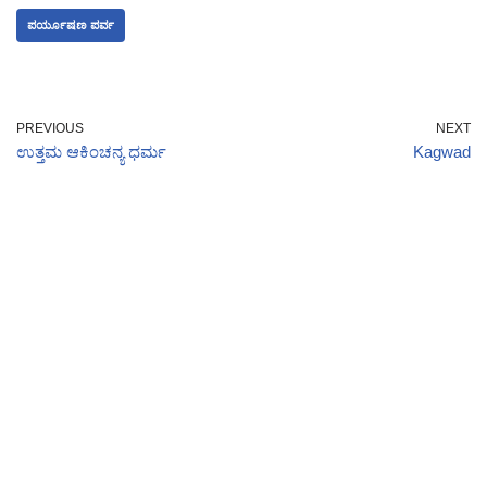
ಪರ್ಯೂಷಣ ಪರ್ವ
PREVIOUS
NEXT
ಉತ್ತಮ ಆಕಿಂಚನ್ಯ ಧರ್ಮ
Kagwad