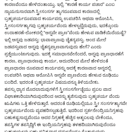
ಕಾರಣವೆಂದೂ ಹೇಳಿದಂತಾಯ್ತು. ಇಲ್ಲಿ. “ಕಾರಣೆ ಕಾರ್ಯ ಪಚಾರ” ಎಂಬ
ನ್ಯಾಯನುಸಾರವಾಗಿ ಸ್ತ್ರೀಸಂಸರ್ಗ ತ್ಯಾಗರೂಪವಾದ ಕಾರಣದಲ್ಲಿ
ಬ್ರಹ್ಮಚರ್ಯರೂಪವಾದ ಕಾರ್ಯವನ್ನು ಉಪಚರಿಸಿ ಅಥವಾ ಆರೋಪಿಸಿ,
ಸ್ತ್ರೀಸಂಸರ್ಗತ್ಯಾಗವು ಬ್ರಹ್ಮಚರ್ಯವೆಂದು ಹೇಳಲ್ಪಟ್ಟಿರುವುದು, ಇದಕ್ಕೊಂದು
ಉದಾಹರಣೆ-ಲೋಕದಲ್ಲಿ “ಅನ್ನವೇ ಪ್ರಾಣ”ವೆಂದು ಹೇಳುವ ವಾಡಿಕೆಯಿದೆಯಷ್ಟೆ?
ಇಲ್ಲಿ ಅನ್ನವು ಜಡವಸ್ತು: ಭಾವಾಪ್ರಾಣವು ಚೈತನ್ಯವಸ್ತು. ಅಂದ ಮೇಲೆ
ಜಡವಸ್ತುವಾದ ಅನ್ನವು ಚೈತನ್ಯಪ್ರಾಣವಾಗುವುದು ಹೇಗೆ? ಎಂದು
ಪ್ರಶ್ನೆಯುಂಟಾಗುವುದು. ಇದಕ್ಕೆ ಸಮಾಧಾನವೇನೆಂದರೆ, ಅನ್ನವು ಪ್ರಾಣಧಾರಣೆಗೆ
ಕಾರಣ, ಪ್ರಾಣಧಾರಣವು ಕಾರ್ಯ, ಆದುದರಿಂದ ಮೇಲೆ ಹೇಳಿದಂತೆ
ಪ್ರಾಣಧಾರಣ ರೂಪವಾದ ಕಾರ್ಯವನ್ನು ಅದಕ್ಕೆ ಕಾರಣವಾದ ಅನ್ನದಲ್ಲಿ
ಉಪಚರಿಸಿ ಅಥವಾ ಆರೋಪಿಸಿ ಅನ್ನವೇ ಪ್ರಾಣವೆಂದು ಹೇಳುವ ರೂಢಿಯು
ಬಂದಿದೆ. ಇದರಂತೆ ಬ್ರಹ್ಮಚರ್ಯ ವಿಷಯವನ್ನೂ ತಿಳಿಯಬೇಕು.
ತಪಸ್ಸು ಧ್ಯಾನ ಮೊದಲಾದುವುಗಳಿಗೆ ಸ್ತ್ರೀಸಂಸರ್ಗೇಚ್ಛೆಯು ಪ್ರಬಲ ವಾದ
ವಿಘಾತಕಾರಿಯಾಗಿರುವುದರಿಂದ ಅದನ್ನು ತ್ಯಜಿಸುವುದು ಬ್ರಹ್ಮಚರ್ಯ ವೆಂದು
ಋಷಿಗಳು ಒತ್ತಿ ಹೇಳಿರುತ್ತಾರೆ. ಅದರಂತೆ ರೂಢಿಯಲ್ಲಿಯೂ ಸ್ತ್ರೀ ಸಂಸರ್ಗತ್ಯಾಗವೇ
ಬ್ರಹ್ಮಚರ್ಯವೆಂದು ವ್ಯವಹರಿಸಲ್ಪಡುತ್ತಿದೆ. ಇದರಿಂದ ಸ್ಪರ್ಶನೇಂದ್ರಿಯನಿಗ್ರಹವು
ಬಹುಕಷ್ಟಸಾಧ್ಯವೆಂದೂ ಅದರ ನಿಗ್ರಹಕ್ಕೆ ಹೆಚ್ಚಿನ ಆತ್ಮಬಲವು ಬೇಕೆಂದೂ,
ತಪಸ್ವಿಗಳ ತಪಸ್ಸಿದ್ಧಿಗೆ ಈ ಇಂದ್ರಿಯನಿಗ್ರಹವು ತಳಹದಿಯಾಗಿರುವುದೆಂದೂ
ಬ್ರಹ್ಮಚರ್ಯವು ಬಹು ಪವಿತ್ರವಾದ ಧರ್ಮವೆಂದೂ ಗೊತ್ತಾಗುವುದು.