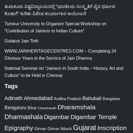
ತುಮಕೂರು ವಿಶ್ವವಿದ್ಯಾಲಯದಲ್ಲಿ “ಭಾರತೀಯ ಸಂಸ್ಕೃತಿಗೆ ಜೈನ ಧರ್ಮದ
ಕೊಡುಗೆ” ಕುರಿತು ವಿಶೇಷ ಕಾರ್ಯಾಗಾರ ಆಯೋಜನೆ
Tumkur University to Organize Special Workshop on
“Contribution of Jainism to Indian Culture”
Golakot Jain Tirth
WWW.JAINHERITAGECENTRES.COM – Completing 24
Glorious Years in the Service of Jain Dharma
National Seminar on “Jainism in South India – History, Art and
Culture” to be Held in Chennai
Tags
Adinath
Ahmedabad
Bahubali
Bangalore
Andhra Pradesh
Dharamshala
Bengaluru
Bihar
Chandranath
Dharmashala
Digambar
Digambar Temple
Gujarat
Epigraphy
Inscription
Girnar
Girnar Attack