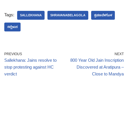
Tags:
SALLEKHANA
SHRAVANABELAGOLA
ಶ್ರವಣಬೆಳಗೊಳ
ಸಲ್ಲೇಖನ
PREVIOUS
NEXT
Sallekhana: Jains resolve to
800 Year Old Jain Inscription
stop protesting against HC
Discovered at Aratipura –
verdict
Close to Mandya