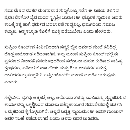
ಸಮಾವೇಶದ ನಂತರ ಮಂಗಳವಾರ ಸುದ್ದಿಗೋಷ್ಠಿ ನಡೆಸಿ ಈ ವಿಷಯ ತಿಳಿಸಿದ
ಶ್ರವಣಬೆಳಗೊಳ ಜೈನ ಮಠದ ಸ್ವಸ್ತಿಶ್ರೀ ಚಾರುಕೀರ್ತಿ ಭಟ್ಟಾರಕ ಸ್ವಾಮೀಜಿ ಅವರು,
ಕಾಲಕ್ಕೆ ತಕ್ಕ ಹಾಗೆ ಧರ್ಮದ ಬದಲಾವಣೆ ಸಾಧ್ಯವಿಲ್ಲ. ಧರ್ಮದಿಂದ ಸಮಾಜ
ಕಲ್ಯಾಣ, ಆತ್ಮ ಕಲ್ಯಾಣ ಕೊನೆಗೆ ಮುಕ್ತಿ ಪಡೆಯಬೇಕು ಎಂದು ಹೇಳಿದರು.
ಸುಪ್ರೀಂ ಕೋರ್ಟ್‌ನ ತೀರ್ಪಿನಿಂದಾಗಿ ಸದ್ಯಕ್ಕೆ ಜೈನ ಧರ್ಮದ ಮೇಲೆ ಕವಿದಿದ್ದ
ದೊಡ್ಡ ಕಾರ್ಮೋಡ ಸರಿದಂತಾಗಿದೆ. ಇನ್ನು ಮುಂದೆ ಸುಪ್ರೀಂ ಕೋರ್ಟ್‌ನಲ್ಲಿ ಈ
ಪ್ರಕರಣದ ವಿಚಾರಣೆ ನಡೆಯುವುದರಿಂದ ಸಲ್ಲೇಖನಾ ಮರಣ ಕುರಿತಾದ ಸಾಹಿತ್ಯ
ಗ್ರಂಥಗಳು, ಐತಿಹಾಸಿಕ ದಾಖಲೆಗಳು ಮತ್ತು ಶಿಲಾ ಶಾಸನಗಳ ಸಮಗ್ರ
ದಾಖಲೆಗಳನ್ನು ಸಂಗ್ರಹಿಸಿ ಸುಪ್ರೀಂಕೋರ್ಟ್ ಮುಂದೆ ಮಂಡಿಸಲಾಗುವುದು
ಎಂದರು.
ಸಲ್ಲೇಖನಾ ವ್ರತವು ಆತ್ಮಹತ್ಯೆ ಅಲ್ಲ, ಅದೊಂದು ತಪಸ್ಸು ಎಂಬುದನ್ನು ಸ್ಪಷ್ಟಪಡಿಸುವ
ಕಾರ್ಯವನ್ನು ಒಗ್ಗಟ್ಟಿನಿಂದ ಮಾಡಲು ಪಟ್ಟಾಚಾರ್ಯರ ಸಮಾವೇಶದಲ್ಲಿ ಚರ್ಚಿಸಿ
ಒಮ್ಮತದಿಂದ ಕೈಗೊಳ್ಳಲಾಗಿದೆ. ಅಲ್ಲದೆ ನಿವೃತ್ತ ನ್ಯಾಯಮೂರ್ತಿ ಅಜಿತ್ ಗುಂಜಾಳ್
ಅವರ ಸಲಹೆ ಪಡೆಯಲಾಗಿದೆ ಎಂದು ಅವರು ವಿವರ ನೀಡಿದರು.