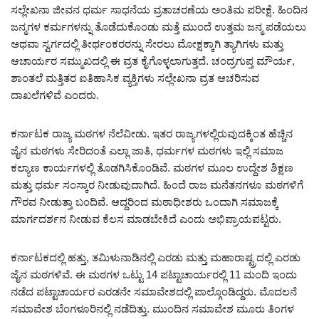
ಸಲ್ಲೇಖನಾ ಜೀವನ ಧರ್ಮ ಸಾಧನೆಯ ವ್ರತಾಚರಣೆಯ ಅಂತಿಮ ಪರೀಕ್ಷೆ. ಹಿಂದಿನ
ಜನ್ಮಗಳ ಕರ್ಮಗಳನ್ನು ತೊಡೆದುಕೊಂಡು ಮತ್ತೆ ಮುಂದೆ ಉತ್ತಮ ಜನ್ಮ ಪಡೆಯಲು
ಅಥವಾ ಸ್ವರ್ಗದಲ್ಲಿ ತೀರ್ಥಂಕರರನ್ನು ಸೇರಲು ಮೋಕ್ಷಕ್ಕಾಗಿ ತ್ಯಾಗಿಗಳು ಮತ್ತು
ಆಚಾರ್ಯರ ಸಮ್ಮುಖದಲ್ಲಿ ಈ ವ್ರತ ಕೈಗೊಳ್ಳಲಾಗುತ್ತದೆ. ಚಂದ್ರಗುಪ್ತ ಮೌರ್ಯ,
ಶಾಂತಲೆ ಮತ್ತಿತರ ಐತಿಹಾಸಿಕ ವ್ಯಕ್ತಿಗಳು ಸಲ್ಲೇಖನಾ ವ್ರತ ಆಚರಿಸುವ
ದಾಖಲೆಗಳಿವೆ ಎಂದರು.
ಕರ್ನಾಟಕ ರಾಜ್ಯ ಮಠಗಳ ನೆಲೆವೀಡು. ಇತರ ರಾಜ್ಯಗಳಲ್ಲಿರುವುದಕ್ಕಿಂತ ಹೆಚ್ಚಿನ
ಜೈನ ಮಠಗಳು ಸೇರಿದಂತೆ ಎಲ್ಲಾ ಜಾತಿ, ಧರ್ಮಗಳ ಮಠಗಳು ಇಲ್ಲಿ ಸಮಾಜ
ಕಲ್ಯಾಣ ಕಾರ್ಯಗಳಲ್ಲಿ ತೊಡಗಿಸಿಕೊಂಡಿವೆ. ಮಠಗಳ ಮೂಲ ಉದ್ದೇಶ ಶಿಕ್ಷಣ
ಮತ್ತು ಧರ್ಮ ಸಂಸ್ಕಾರ ನೀಡುವುದಾಗಿದೆ. ಹಿಂದೆ ರಾಜ ಮನೆತನಗಳೂ ಮಠಗಳಿಗೆ
ಗೌರವ ನೀಡುತ್ತಾ ಬಂದಿವೆ. ಆದ್ದರಿಂದ ಮಠಾಧೀಶರು ಒಂದಾಗಿ ಸಮಾಜಕ್ಕೆ
ಮಾರ್ಗದರ್ಶನ ನೀಡುವ ಕೆಲಸ ಮಾಡಬೇಕಿದೆ ಎಂದು ಅಭಿಪ್ರಾಯಪಟ್ಟರು.
ಕರ್ನಾಟಕದಲ್ಲಿ ಹತ್ತು, ತಮಿಳುನಾಡಿನಲ್ಲಿ ಎರಡು ಮತ್ತು ಮಹಾರಾಷ್ಟ್ರದಲ್ಲಿ ಎರಡು
ಜೈನ ಮಠಗಳಿವೆ. ಈ ಮಠಗಳ ಒಟ್ಟು 14 ಪಟ್ಟಾಚಾರ್ಯರಲ್ಲಿ 11 ಮಂದಿ ಇಂದು
ನಡೆದ ಪಟ್ಟಾಚಾರ್ಯರ ಎರಡನೇ ಸಮಾವೇಶದಲ್ಲಿ ಪಾಲ್ಗೊಂಡಿದ್ದರು. ಮೊದಲನೆ
ಸಮಾವೇಶ ಬೆಂಗಳೂರಿನಲ್ಲಿ ನಡೆದಿತ್ತು. ಮುಂದಿನ ಸಮಾವೇಶ ಮೂರು ತಿಂಗಳ