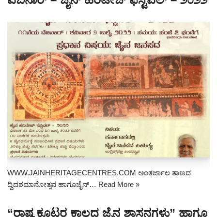
WWW.JAINHERITAGECENTRES.COM ಅಂತರ್ಜಾಲ ತಾಣದ
ದ್ವಿದಶಮಾನೋತ್ಸವ ಹಾಗೂಜೈನ್…
Read More »
“ರಾಷ್ಟ್ರಕೂಟರ ಕಾಲದ ಜೈನ ಶಾಸನಗಳು” ಹಾಗೂ