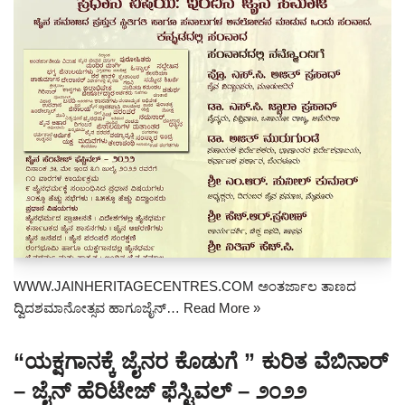
WWW.JAINHERITAGECENTRES.COM ಅಂತರ್ಜಾಲ ತಾಣದ
ದ್ವಿದಶಮಾನೋತ್ಸವ ಹಾಗೂಜೈನ್…
Read More »
“ಯಕ್ಷಗಾನಕ್ಕೆ ಜೈನರ ಕೊಡುಗೆ ” ಕುರಿತ ವೆಬಿನಾರ್
– ಜೈನ್ ಹೆರಿಟೇಜ್ ಫೆಸ್ಟಿವಲ್ – ೨೦೨೨