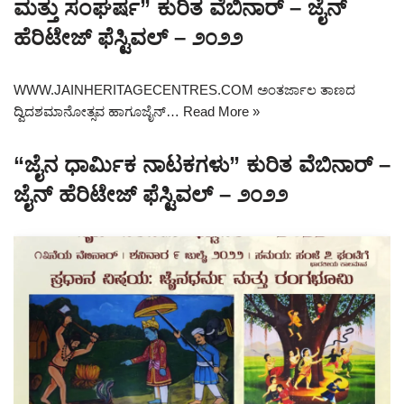
ಮತ್ತು ಸಂಘರ್ಷ” ಕುರಿತ ವೆಬಿನಾರ್ – ಜೈನ್
ಹೆರಿಟೇಜ್ ಫೆಸ್ಟಿವಲ್ – ೨೦೨೨
WWW.JAINHERITAGECENTRES.COM ಅಂತರ್ಜಾಲ ತಾಣದ
ದ್ವಿದಶಮಾನೋತ್ಸವ ಹಾಗೂಜೈನ್…
Read More »
“ಜೈನ ಧಾರ್ಮಿಕ ನಾಟಕಗಳು” ಕುರಿತ ವೆಬಿನಾರ್ –
ಜೈನ್ ಹೆರಿಟೇಜ್ ಫೆಸ್ಟಿವಲ್ – ೨೦೨೨