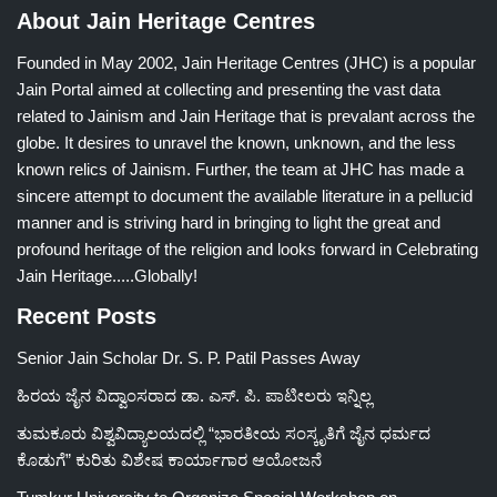
About Jain Heritage Centres
Founded in May 2002, Jain Heritage Centres (JHC) is a popular
Jain Portal aimed at collecting and presenting the vast data
related to Jainism and Jain Heritage that is prevalant across the
globe. It desires to unravel the known, unknown, and the less
known relics of Jainism. Further, the team at JHC has made a
sincere attempt to document the available literature in a pellucid
manner and is striving hard in bringing to light the great and
profound heritage of the religion and looks forward in Celebrating
Jain Heritage.....Globally!
Recent Posts
Senior Jain Scholar Dr. S. P. Patil Passes Away
ಹಿರಯ ಜೈನ ವಿದ್ವಾಂಸರಾದ ಡಾ. ಎಸ್. ಪಿ. ಪಾಟೀಲರು ಇನ್ನಿಲ್ಲ
ತುಮಕೂರು ವಿಶ್ವವಿದ್ಯಾಲಯದಲ್ಲಿ “ಭಾರತೀಯ ಸಂಸ್ಕೃತಿಗೆ ಜೈನ ಧರ್ಮದ
ಕೊಡುಗೆ” ಕುರಿತು ವಿಶೇಷ ಕಾರ್ಯಾಗಾರ ಆಯೋಜನೆ