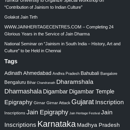
Tumkur University to Organize Special Workshop on
“Contribution of Jainism to Indian Culture”
Golakot Jain Tirth
WWW.JAINHERITAGECENTRES.COM – Completing 24
Glorious Years in the Service of Jain Dharma
National Seminar on “Jainism in South India – History, Art and
Culture” to be Held in Chennai
Tags
Adinath
Ahmedabad
Bahubali
Bangalore
Andhra Pradesh
Dharamshala
Bengaluru
Bihar
Chandranath
Dharmashala
Digambar
Digambar Temple
Gujarat
Epigraphy
Inscription
Girnar
Girnar Attack
Jain Epigraphy
Jain
Inscriptions
Jain Heritage Festival
Karnataka
Inscriptions
Madhya Pradesh