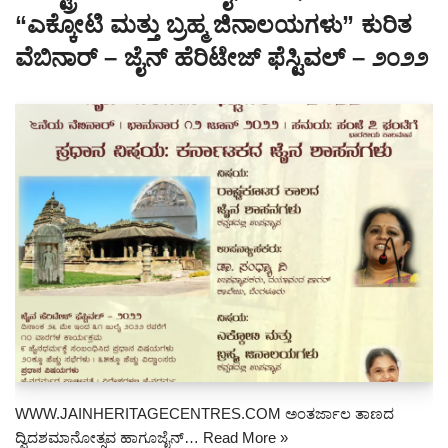
“ಎಕ್ಕೋಟಿ ಮತ್ತು ಬ್ರಹ್ಮ ಜಿನಾಲಯಗಳು” ಕುರಿತ
ವೆಬಿನಾರ್ – ಜೈನ್ ಹೆರಿಟೇಜ್ ಫೆಸ್ಟಿವಲ್ – ೨೦೨೨
WWW.JAINHERITAGECENTRES.COM ಅಂತರ್ಜಾಲ ತಾಣದ
ದ್ವಿದಶಮಾನೋತ್ಸವ ಹಾಗೂಜೈನ್…
Read More »