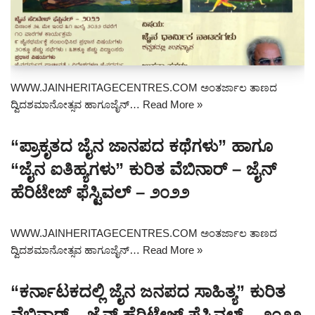
WWW.JAINHERITAGECENTRES.COM ಅಂತರ್ಜಾಲ ತಾಣದ
ದ್ವಿದಶಮಾನೋತ್ಸವ ಹಾಗೂಜೈನ್…
Read More »
“ಪ್ರಾಕೃತದ ಜೈನ ಜಾನಪದ ಕಥೆಗಳು” ಹಾಗೂ
“ಜೈನ ಐತಿಹ್ಯಗಳು” ಕುರಿತ ವೆಬಿನಾರ್ – ಜೈನ್
ಹೆರಿಟೇಜ್ ಫೆಸ್ಟಿವಲ್ – ೨೦೨೨
WWW.JAINHERITAGECENTRES.COM ಅಂತರ್ಜಾಲ ತಾಣದ
ದ್ವಿದಶಮಾನೋತ್ಸವ ಹಾಗೂಜೈನ್…
Read More »
“ಕರ್ನಾಟಕದಲ್ಲಿ ಜೈನ ಜನಪದ ಸಾಹಿತ್ಯ” ಕುರಿತ
ವೆಬಿನಾರ್ – ಜೈನ್ ಹೆರಿಟೇಜ್ ಫೆಸ್ಟಿವಲ್ – ೨೦೨೨