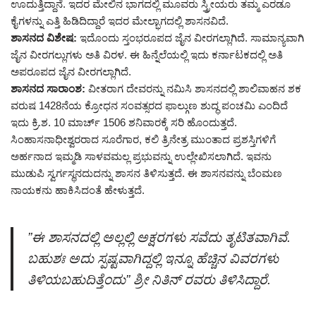
ಊದುತ್ತಿದ್ದಾನೆ. ಇದರ ಮೇಲಿನ ಭಾಗದಲ್ಲಿ ಮೂವರು ಸ್ತ್ರೀಯರು ತಮ್ಮ ಎರಡೂ
ಕೈಗಳನ್ನು ಎತ್ತಿ ಹಿಡಿದಿದ್ದಾರೆ ಇದರ ಮೇಲ್ಭಾಗದಲ್ಲಿ ಶಾಸನವಿದೆ.
ಶಾಸನದ ವಿಶೇಷ:
ಇದೊಂದು ಸ್ತಂಭರೂಪದ ಜೈನ ವೀರಗಲ್ಲಾಗಿದೆ. ಸಾಮಾನ್ಯವಾಗಿ
ಜೈನ ವೀರಗಲ್ಲುಗಳು ಅತಿ ವಿರಳ. ಈ ಹಿನ್ನೆಲೆಯಲ್ಲಿ ಇದು ಕರ್ನಾಟಕದಲ್ಲಿ ಅತಿ
ಅಪರೂಪದ ಜೈನ ವೀರಗಲ್ಲಾಗಿದೆ.
ಶಾಸನದ ಸಾರಾಂಶ:
ವೀತರಾಗ ದೇವರನ್ನು ನಮಿಸಿ ಶಾಸನದಲ್ಲಿ ಶಾಲಿವಾಹನ ಶಕ
ವರುಷ 1428ನೆಯ ಕ್ರೋಧನ ಸಂವತ್ಸರದ ಫಾಲ್ಗುಣ ಶುದ್ಧ ಪಂಚಮಿ ಎಂದಿದೆ
ಇದು ಕ್ರಿ.ಶ. 10 ಮಾರ್ಚ್ 1506 ಶನಿವಾರಕ್ಕೆ ಸರಿ ಹೊಂದುತ್ತದೆ.
ಸಿಂಹಾಸನಾಧೀಶ್ವರರಾದ ಸೂರೆಗಾರ, ಕಲಿ ತ್ರಿನೇತ್ರ ಮುಂತಾದ ಪ್ರಶಸ್ತಿಗಳಿಗೆ
ಅರ್ಹನಾದ ಇಮ್ಮಡಿ ಸಾಳವಮಲ್ಲ ಪ್ರಭುವನ್ನು ಉಲ್ಲೇಖಿಸಲಾಗಿದೆ. ಇವನು
ಮುಡುಪಿ ಸ್ವರ್ಗಸ್ಥನದುದನ್ನು ಶಾಸನ ತಿಳಿಸುತ್ತದೆ. ಈ ಶಾಸನವನ್ನು ಬೆಂಮಣ
ನಾಯಕನು ಹಾಕಿಸಿದಂತೆ ಹೇಳುತ್ತದೆ.
”ಈ ಶಾಸನದಲ್ಲಿ ಅಲ್ಲಲ್ಲಿ ಅಕ್ಷರಗಳು ಸವೆದು ತೃಟಿತವಾಗಿವೆ.
ಬಹುಶಃ ಅದು ಸ್ಪಷ್ಟವಾಗಿದ್ದಲ್ಲಿ ಇನ್ನೂ ಹೆಚ್ಚಿನ ವಿವರಗಳು
ತಿಳಿಯಬಹುದಿತ್ತೆಂದು” ಶ್ರೀ ನಿತಿನ್ ರವರು ತಿಳಿಸಿದ್ದಾರೆ.