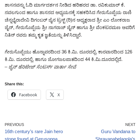
ಶಾಸನವನ್ನು ಓದಿ ಮಾರ್ಗದರ್ಶನ ನೀಡಿದ ಹರಿಹರದ ಡಾ. ರವಿಕುಮಾರ್ ಕೆ.
ನವಲಗುಂದ ಹಾಗೂ ಶಾಸನದ ಅಧ್ಯಯನಕ್ಕೆ ಸಹಕರಿಸಿದ ಗೇರುಸೊಪ್ಪೆಯ ರಾಣಿ
ಚೆನ್ನಭೈರಾದೇವಿ ದಿಗಂಬರ್ ಜೈನ ಟ್ರಸ್ಟ್ (ರಿ)ನ ಅಧ್ಯಕ್ಷರಾದ ಶ್ರೀ ಎಂ ಲೋಕರಾಜ
ಜೈನ್, ಗೇರುಸೊಪ್ಪೆಯ ಶ್ರೀ ನಾಗರಾಜ್ ಜೈನ್ ಹಾಗೂ ಶ್ರೀ ವೆಂಕಟರಮಣ ಅವರಿಗೆ
ನಿತಿನ್ ರವರು ತಮ್ಮ ಕೃತ ಜ್ಞತೆಯನ್ನು ತಿಳಿಸಿದ್ದಾರೆ.
ಗೇರುಸೊಪ್ಪೆಯು ಹೊನ್ನಾವರದಿಂದ 36 ಕಿ.ಮಿ. ದೂರದಲ್ಲಿ, ಕಾರವಾರದಿಂದ 126
ಕಿ.ಮಿ. ದೂರದಲ್ಲಿ, ಹಾಗೂ ಜೋಗಜಲಪಾತದಿಂದ 44 ಕಿ.ಮಿ.ದೂರದಲ್ಲಿದೆ.
– ಜೈನ್ ಹೆರಿಟೇಜ್ ಸೆಂಟರ್ಸ್ ವಾರ್ತಾ ಸೇವೆ
Share this:
Facebook
X
PREVIOUS
NEXT
16th century’s rare Jain hero
Guru Vandana to
stone found at Gerusoppa
Shravanabelagola’s