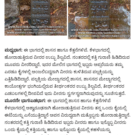
ಮಧ್ಯಭಾಗ:
ಈ ಭಾಗದಲ್ಲಿ ಶಾಸನ ಹಾಗೂ ಕೆತ್ತನೆಗಳಿವೆ. ಕೆಳಭಾಗದಲ್ಲಿ
ಹೋರಾಡುತ್ತಿರುವ ವೀರರ ಉಬ್ಬು ಶಿಲ್ಪವಿದೆ. ನಂತರದಲ್ಲಿ ಕತ್ತಿ ಗುರಾಣಿ ಹಿಡಿದಿರುವ
ಮೂವರು ವೀರರಿದ್ದಾರೆ, ಇದರ ಮೇಲಿನ ಭಾಗದಲ್ಲಿ ಇಬ್ಬರು ಅಪ್ಸರೆಯರು ತಮ್ಮ
ಎರಡೂ ಕೈಗಳಲ್ಲಿ ಅಂಜಲಿಬದ್ಧನಾಗಿ ವೀರನು ಕುಳಿತಿರುವ ಪಲ್ಲಕ್ಕಿಯನ್ನು
ಎತ್ತಿಹಿಡಿದಿದ್ದಾರೆ. ಪಲ್ಲಕ್ಕಿಯ ಮೇಲ್ಭಾಗದಲ್ಲಿ ಶಾಸನ, ಶಾಸನದ ಮೇಲ್ಭಾಗದಲ್ಲಿ
ಕಾಯೋತ್ಸರ್ಗ ಭಂಗಿಯಲ್ಲಿರುವ ತೀರ್ಥಂಕರರ ಉಬ್ಬು ಶಿಲ್ಪವಿದೆ, ತೀರ್ಥಂಕರರ
ಎಡಬಲಗಳಲ್ಲಿ ದೀಪವಿದೆ ಇದು ವೀರನು ಸ್ವರ್ಗಸ್ಥನಾಗಿರುವುದನ್ನು ಸೂಚಿಸುತ್ತದೆ.
ಮೂರನೇ ಭಾಗ/ಎಡಭಾಗ:
ಈ ಭಾಗದಲ್ಲಿ ಶಾಸನ ಹಾಗೂ ಕೆತ್ತನೆಗಳಿವೆ
ಕೆಳಭಾಗದಲ್ಲಿ ಅಶ್ವಾರೂಢನಾಗಿ ಹೋರಾಡುತ್ತಿರುವ ವೀರನು ತನ್ನ ಒಂದು ಕೈಯಲ್ಲಿ
ಈಟಿಯನ್ನು ಎಸೆಯುತ್ತಿದ್ದಾನೆ ಅವನ ವಿರುದ್ಧವಾಗಿ ಮತ್ತೊಬ್ಬನು ಹೋರಾಡುತ್ತಿದ್ದಾನೆ.
ನಂತರದಲ್ಲಿ ಕತ್ತಿ ಗುರಾಣಿ ಹಿಡಿದಿರುವ ಇಬ್ಬರು ವೀರರು ಹಾಗೂ ಇನ್ನೊಬ್ಬ ವೀರನು
ಒಂದು ಕೈಯಲ್ಲಿ ಕತ್ತಿಯನ್ನು ಹಾಗೂ ಇನ್ನೊಂದು ಕೈಯಲ್ಲಿ ಕಹಳೆಯನ್ನು