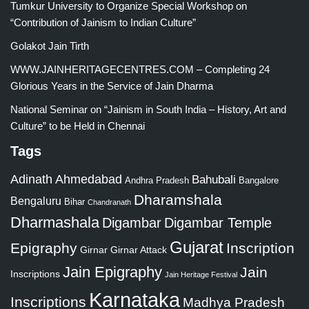
Tumkur University to Organize Special Workshop on
“Contribution of Jainism to Indian Culture”
Golakot Jain Tirth
WWW.JAINHERITAGECENTRES.COM – Completing 24
Glorious Years in the Service of Jain Dharma
National Seminar on “Jainism in South India – History, Art and
Culture” to be Held in Chennai
Tags
Adinath
Ahmedabad
Bahubali
Bangalore
Andhra Pradesh
Dharamshala
Bengaluru
Bihar
Chandranath
Dharmashala
Digambar
Digambar Temple
Gujarat
Epigraphy
Inscription
Girnar
Girnar Attack
Jain Epigraphy
Jain
Inscriptions
Jain Heritage Festival
Karnataka
Inscriptions
Madhya Pradesh