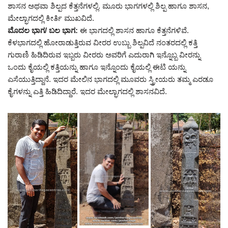
ಶಾಸನ ಅಥವಾ ಶಿಲ್ಪದ ಕೆತ್ತನೆಗಳಲ್ಲಿ. ಮೂರು ಭಾಗಗಳಲ್ಲಿ ಶಿಲ್ಪ ಹಾಗೂ ಶಾಸನ,
ಮೇಲ್ಭಾಗದಲ್ಲಿ ಕೀರ್ತಿ ಮುಖವಿದೆ.
ಮೊದಲ ಭಾಗ/ ಬಲ ಭಾಗ:
ಈ ಭಾಗದಲ್ಲಿ ಶಾಸನ ಹಾಗೂ ಕೆತ್ತನೆಗಳಿವೆ.
ಕೆಳಭಾಗದಲ್ಲಿ ಹೋರಾಡುತ್ತಿರುವ ವೀರರ ಉಬ್ಬು ಶಿಲ್ಪವಿದೆ ನಂತರದಲ್ಲಿ ಕತ್ತಿ
ಗುರಾಣಿ ಹಿಡಿದಿರುವ ಇಬ್ಬರು ವೀರರು ಅವರಿಗೆ ಎದುರಾಗಿ ಇನ್ನೊಬ್ಬ ವೀರನ್ನು
ಒಂದು ಕೈಯಲ್ಲಿ ಕತ್ತಿಯನ್ನು ಹಾಗೂ ಇನ್ನೊಂದು ಕೈಯಲ್ಲಿ ಈಟಿ ಯನ್ನು
ಎಸೆಯುತ್ತಿದ್ದಾನೆ. ಇದರ ಮೇಲಿನ ಭಾಗದಲ್ಲಿ ಮೂವರು ಸ್ತ್ರೀಯರು ತಮ್ಮ ಎರಡೂ
ಕೈಗಳನ್ನು ಎತ್ತಿ ಹಿಡಿದಿದ್ದಾರೆ. ಇದರ ಮೇಲ್ಭಾಗದಲ್ಲಿ ಶಾಸನವಿದೆ.