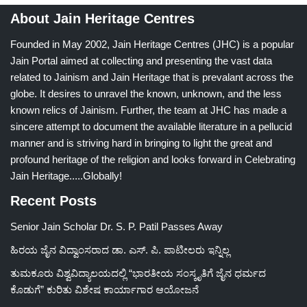
About Jain Heritage Centres
Founded in May 2002, Jain Heritage Centres (JHC) is a popular
Jain Portal aimed at collecting and presenting the vast data
related to Jainism and Jain Heritage that is prevalant across the
globe. It desires to unravel the known, unknown, and the less
known relics of Jainism. Further, the team at JHC has made a
sincere attempt to document the available literature in a pellucid
manner and is striving hard in bringing to light the great and
profound heritage of the religion and looks forward in Celebrating
Jain Heritage.....Globally!
Recent Posts
Senior Jain Scholar Dr. S. P. Patil Passes Away
ಹಿರಯ ಜೈನ ವಿದ್ವಾಂಸರಾದ ಡಾ. ಎಸ್. ಪಿ. ಪಾಟೀಲರು ಇನ್ನಿಲ್ಲ
ತುಮಕೂರು ವಿಶ್ವವಿದ್ಯಾಲಯದಲ್ಲಿ “ಭಾರತೀಯ ಸಂಸ್ಕೃತಿಗೆ ಜೈನ ಧರ್ಮದ
ಕೊಡುಗೆ” ಕುರಿತು ವಿಶೇಷ ಕಾರ್ಯಾಗಾರ ಆಯೋಜನೆ