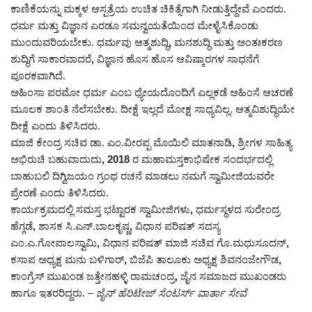
ಕಾಣಿಕೆಯನ್ನು ಮಕ್ಕಳ ಆಸ್ಪತ್ರೆಯ ಉಚಿತ ಚಿಕಿತ್ಸೆಗಾಗಿ ನೀಡುತ್ತಿದ್ದೇವೆ ಎಂದರು.
ಧರ್ಮ ಮತ್ತು ವಿಜ್ಞಾನ ಎರಡೂ ಸಮನ್ವಯತೆಯಿಂದ ಮೇಳೈಸಿಕೊಂಡು
ಮುಂದುವರಿಯಬೇಕು. ಧರ್ಮವು ಆತ್ಮಶುದ್ಧಿ
,
ಮನಶುದ್ಧಿ ಮತ್ತು ಅಂತಃಕರಣ
ಶುದ್ಧಿಗೆ ಸಾಕಾರವಾದರೆ
,
ವಿಜ್ಞಾನ ಹೊಸ ಹೊಸ ಆವಿಷ್ಕಾರಗಳ ಸಾಧನೆಗೆ
ಪೂರಕವಾಗಿದೆ.
ಅಹಿಂಸಾ ಪರಮೋ ಧರ್ಮ ಎಂಬ ಧ್ಯೇಯದೊಂದಿಗೆ ಎಲ್ಲಕಡೆ ಅಹಿಂಸೆ ಆಚರಣೆ
ಮೂಲಕ ಶಾಂತಿ ನೆಲೆಸಬೇಕು. ದೀಕ್ಷೆ ಇಲ್ಲದೆ ಮೋಕ್ಷ ಸಾಧ್ಯವಿಲ್ಲ. ಆತ್ಮವಿಶುದ್ಧಿಯೇ
ದೀಕ್ಷೆ ಎಂದು ತಿಳಿಸಿದರು.
ಮಾಜಿ ಕೇಂದ್ರ ಸಚಿವ ಡಾ. ಎಂ.ವೀರಪ್ಪ ಮೊಯಿಲಿ ಮಾತನಾಡಿ
,
ಶ್ರೀಗಳ ಸಾಹಿತ್ಯ
ಅಭಿರುಚಿ ಬಹುವಾದುದು
, 2018
ರ ಮಹಾಮಸ್ತಕಾಭಿಷೇಕ ಸಂದರ್ಭದಲ್ಲಿ
ಬಾಹುಬಲಿ ದಿಗ್ವಿಜಯಂ ಗ್ರಂಥ ರಚನೆ ಮಾಡಲು ನಮಗೆ ಸ್ವಾಮೀಜಿಯವರೇ
ಪ್ರೇರಣೆ ಎಂದು ತಿಳಿಸಿದರು.
ಕಾರ್ಯಕ್ರಮದಲ್ಲಿ ಸಮಸ್ತ ಭಟ್ಟಾರಕ ಸ್ವಾಮೀಜಿಗಳು
,
ಧರ್ಮಸ್ಥಳದ ಸುರೇಂದ್ರ
ಹೆಗ್ಗಡೆ
,
ಶಾಸಕ ಸಿ.ಎನ್.ಬಾಲಕೃಷ್ಣ
,
ವಿಧಾನ ಪರಿಷತ್ ಸದಸ್ಯ
ಎಂ.ಎ.ಗೋಪಾಲಸ್ವಾಮಿ
,
ವಿಧಾನ ಪರಿಷತ್ ಮಾಜಿ ಸಚಿವ ಗೊ.ಮಧುಸೂದನ್
,
ಕಸಾಪ ಅಧ್ಯಕ್ಷ ಮನು ಬಳಿಗಾರ್
,
ಬಿಜೆಪಿ ತಾಲೂಕು ಅಧ್ಯಕ್ಷ ಶಿವನಂಜೇಗೌಡ
,
ಕಾಂಗ್ರೆಸ್ ಮುಖಂಡ ಜತ್ತೇನಹಳ್ಳಿ ರಾಮಚಂದ್ರ
,
ಜೈನ ಸಮಾಜದ ಮುಖಂಡರು
ಹಾಗೂ ಇತರರಿದ್ದರು.
– ಜೈನ್ ಹೆರಿಟೇಜ್ ಸೆಂಟರ್ಸ್ ವಾರ್ತಾ ಸೇವೆ