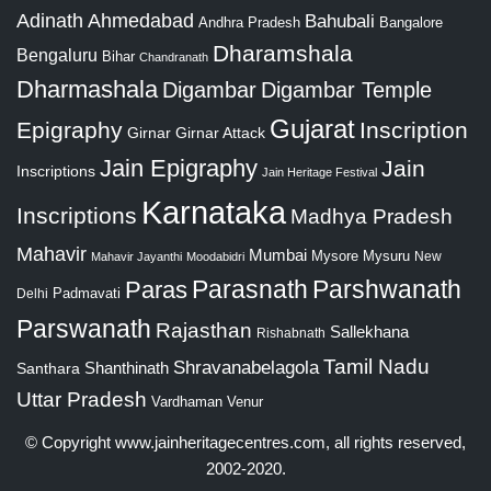
Adinath
Ahmedabad
Bahubali
Bangalore
Andhra Pradesh
Dharamshala
Bengaluru
Bihar
Chandranath
Dharmashala
Digambar
Digambar Temple
Gujarat
Epigraphy
Inscription
Girnar
Girnar Attack
Jain Epigraphy
Jain
Inscriptions
Jain Heritage Festival
Karnataka
Inscriptions
Madhya Pradesh
Mahavir
Mumbai
Mysore
Mysuru
New
Mahavir Jayanthi
Moodabidri
Parshwanath
Paras
Parasnath
Padmavati
Delhi
Parswanath
Rajasthan
Sallekhana
Rishabnath
Tamil Nadu
Shravanabelagola
Santhara
Shanthinath
Uttar Pradesh
Vardhaman
Venur
© Copyright
www.jainheritagecentres.com
, all rights reserved,
2002-2020.