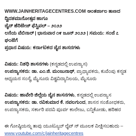
WWW.JAINHERITAGECENTRES.COM ಅಂತರ್ಜಾಲ ತಾಣದ
ದ್ವಿದಶಮಾನೋತ್ಸವ ಹಾಗೂ
ಜೈನ್ ಹೆರಿಟೇಜ್ ಫೆಸ್ಟಿವಲ್ – ೨೦೨೨
೮ನೆಯ ವೆಬಿನಾರ್ | ಭಾನುವಾರ ೧೯ ಜೂನ್ ೨೦೨೨ | ಸಮಯ: ಸಂಜೆ ೭
ಘಂಟೆಗೆ
ಪ್ರಧಾನ ವಿಷಯ: ಕರ್ನಾಟಕದ ಜೈನ ಶಾಸನಗಳು
ವಿಷಯ: ನಿಶಧಿ ಶಾಸನಗಳು
(ಕನ್ನಡದಲ್ಲಿ ಉಪನ್ಯಾಸ)
ಉಪನ್ಯಾಸಕರು: ಡಾ. ಎಂ.ಜಿ. ಮಂಜುನಾಥ್
, ಪ್ರಾಧ್ಯಾಪಕರು, ಕುವೆಂಪು ಕನ್ನಡ
ಅಧ್ಯಯನ ಸಂಸ್ಥೆ, ಮೈಸೂರು ವಿಶ್ವವಿದ್ಯಾನಿಲಯ, ಮೈಸೂರು
ವಿಷಯ: ಹಾವೇರಿ ಜಿಲ್ಲೆಯ ಜೈನ ಶಾಸನಗಳು
, ಕನ್ನಡದಲ್ಲಿ ಉಪನ್ಯಾಸ
ಉಪನ್ಯಾಸಕರು: ಡಾ. ರವಿಕುಮಾರ ಕೆ. ನವಲಗುಂದ
, ಶಾಸನ ಸಂಶೋಧಕರು,
ಉಪನ್ಯಾಸಕರು, ಸರ್ಕಾರಿ ಪದವಿ ಪೂರ್ವ ಕಾಲೇಜು, ಬನ್ನಿಕೋಡು, ಹರಿಹರ
ಈ ಗೋಷ್ಠಿಯನ್ನು ತಾವು ಯೂಟ್ಯೂಬ್ ಲೈವ್ ನ್ ಮೂಲಕ ವೀಕ್ಷಿಸಬಹುದು –
www.youtube.com/c/jainheritagecentres