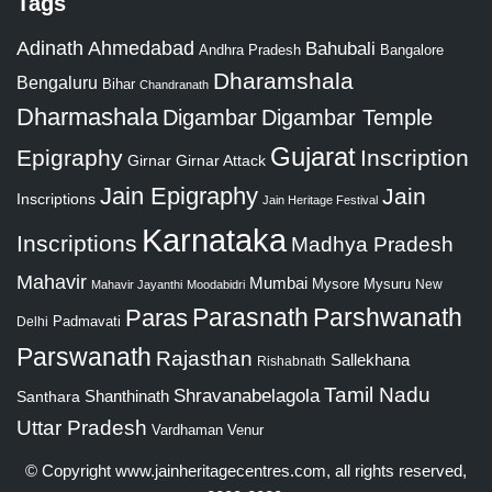
Tags
Adinath
Ahmedabad
Bahubali
Bangalore
Andhra Pradesh
Dharamshala
Bengaluru
Bihar
Chandranath
Dharmashala
Digambar
Digambar Temple
Gujarat
Epigraphy
Inscription
Girnar
Girnar Attack
Jain Epigraphy
Jain
Inscriptions
Jain Heritage Festival
Karnataka
Inscriptions
Madhya Pradesh
Mahavir
Mumbai
Mysore
Mysuru
New
Mahavir Jayanthi
Moodabidri
Parshwanath
Paras
Parasnath
Padmavati
Delhi
Parswanath
Rajasthan
Sallekhana
Rishabnath
Tamil Nadu
Shravanabelagola
Santhara
Shanthinath
Uttar Pradesh
Vardhaman
Venur
© Copyright
www.jainheritagecentres.com
, all rights reserved,