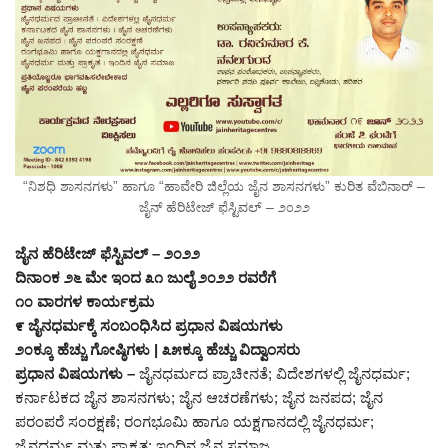
“ನಿಶಧಿ ಶಾಸನಗಳು” ಹಾಗೂ “ಹಾವೇರಿ ಜಿಲ್ಲೆಯ ಜೈನ ಶಾಸನಗಳು” ಕುರಿತ ವೆಬಿನಾರ್ –
ಜೈನ್ ಹೆರಿಟೇಜ್ ಫೆಸ್ಟಿವಲ್ – ೨೦೨೨
ಜೈನ ಹೆರಿಟೇಜ್ ಫೆಸ್ಟಿವಲ್ – ೨೦೨೨
ದಿನಾಂಕ ೨೬ ಮೇ ಇಂದ ೩೧ ಜುಲೈ ೨೦೨೨ ರವರೆಗೆ
೧೦ ವಾರಗಳ ಕಾರ್ಯಕ್ರಮ
೯ ಜೈನಧರ್ಮಕ್ಕೆ ಸಂಬಂಧಿಸಿದ ಪ್ರಧಾನ ವಿಷಯಗಳು
೨೦ಕ್ಕೂ ಹೆಚ್ಚು ಗೋಷ್ಠಿಗಳು | ೩೫ಕ್ಕೂ ಹೆಚ್ಚು ವಿದ್ವಾಂಸರು
ಪ್ರಧಾನ ವಿಷಯಗಳು –
ಜೈನಧರ್ಮದ ಪ್ರಾಚೀನತೆ; ವಿದೇಶಗಳಲ್ಲಿ ಜೈನಧರ್ಮ;
ಕರ್ನಾಟಕದ ಜೈನ ಶಾಸನಗಳು; ಜೈನ ಆಚರಣೆಗಳು; ಜೈನ ಜನಪದ; ಜೈನ
ಪರಂಪರೆ ಸಂರಕ್ಷಣೆ; ರಂಗಭೂಮಿ ಹಾಗೂ ಯಕ್ಷಗಾನದಲ್ಲಿ ಜೈನಧರ್ಮ;
ಜೈನಧರ್ಮ ಮತ್ತು ಪ್ರಾಕೃತ; ಇಂದಿನ ಜೈನ ಸಮಾಜ