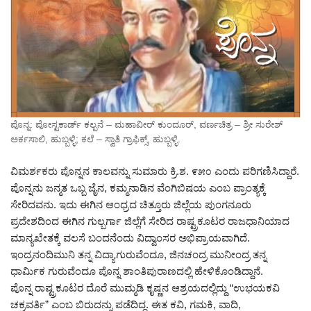
ಪೊನ್ನ: ಪೋಸ್ಟಕಾರ್ಡ್ ಕಲ್ಪನೆ – ಮಹಾವೀರ್ ಕುಂದೂರ್, ವರ್ಣಚಿತ್ರ – ಶ್ರೀ ಸುರೇಶ್
ಅರ್ಕಸಾಲಿ, ಹುಬ್ಬಳ್ಳಿ; ಕಲೆ – ಸ್ವಾತಿ ಗ್ರಾಫಿಕ್ಸ್, ಹುಬ್ಬಳ್ಳಿ.
ವಿಮರ್ಶಕರು ಪೊನ್ನನ ಕಾಲವನ್ನು ಸುಮಾರು ಕ್ರಿ.ಶ. ೯೫೦ ಎಂದು ಪರಿಗಣಿಸಿದ್ದಾರೆ.
ಪೊನ್ನನು ಜನ್ಮತ ಒಬ್ಬ ಜೈನ, ಕಮ್ಮನಾಡಿನ ವೆಂಗಿಬಿಷಯ ಎಂಬ ಪ್ರಾಂತ್ಯಕ್ಕೆ
ಸೇರಿದವನು. ಇದು ಈಗಿನ ಆಂಧ್ರದ ಚಿತ್ತೂರು ಜಿಲ್ಲೆಯ ಪುಂಗನೂರು
ಪ್ರದೇಶದಿಂದ ಈಗಿನ ಗುಲ್ಬರ್ಗಾ ಜಿಲ್ಲೆಗೆ ಸೇರಿದ ರಾಷ್ಟ್ರಕೂಟರ ರಾಜಧಾನಿಯಾದ
ಮಾನ್ಯಖೇತಕ್ಕೆ ವಲಸೆ ಬಂದನೆಂದು ವಿದ್ವಾಂಸರ ಅಭಿಪ್ರಾಯವಾಗಿದೆ.
ಇಂದ್ರನಂದಿಮುನಿ ತನ್ನ ವಿದ್ಯಾಗುರುವೆಂದೂ, ಜಿನಚಂದ್ರ ಮುನೀಂದ್ರ ತನ್ನ
ಧಾರ್ಮಿಕ ಗುರುವೆಂದೂ ಪೊನ್ನ ಶಾಂತಿಪುರಾಣದಲ್ಲಿ ಹೇಳಿಕೊಂಡಿದ್ದಾನೆ.
ಪೊನ್ನ ರಾಷ್ಟ್ರಕೂಟರ ದೊರೆ ಮುಮ್ಮಡಿ ಕೃಷ್ಣನ ಆಶ್ರಯದಲ್ಲಿದ್ದು “ಉಭಯಕವಿ
ಚಕ್ರವರ್ತಿ” ಎಂಬ ಬಿರುದನ್ನು ಪಡೆದಿದ್ದ. ಈತ ಕವಿ, ಗಮಕಿ, ವಾದಿ,