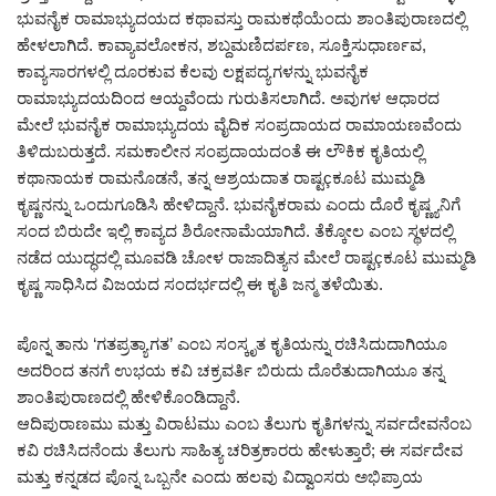
ಭುವನೈಕ ರಾಮಾಭ್ಯುದಯದ ಕಥಾವಸ್ತು ರಾಮಕಥೆಯೆಂದು ಶಾಂತಿಪುರಾಣದಲ್ಲಿ
ಹೇಳಲಾಗಿದೆ. ಕಾವ್ಯಾವಲೋಕನ, ಶಬ್ದಮಣಿದರ್ಪಣ, ಸೂಕ್ತಿಸುಧಾರ್ಣವ,
ಕಾವ್ಯಸಾರಗಳಲ್ಲಿ ದೂರಕುವ ಕೆಲವು ಲಕ್ಷಪದ್ಯಗಳನ್ನು ಭುವನೈಕ
ರಾಮಾಭ್ಯುದಯದಿಂದ ಆಯ್ದವೆಂದು ಗುರುತಿಸಲಾಗಿದೆ. ಅವುಗಳ ಆಧಾರದ
ಮೇಲೆ ಭುವನೈಕ ರಾಮಾಭ್ಯುದಯ ವೈದಿಕ ಸಂಪ್ರದಾಯದ ರಾಮಾಯಣವೆಂದು
ತಿಳಿದುಬರುತ್ತದೆ. ಸಮಕಾಲೀನ ಸಂಪ್ರದಾಯದಂತೆ ಈ ಲೌಕಿಕ ಕೃತಿಯಲ್ಲಿ
ಕಥಾನಾಯಕ ರಾಮನೊಡನೆ, ತನ್ನ ಆಶ್ರಯದಾತ ರಾಷ್ಟçಕೂಟ ಮುಮ್ಮಡಿ
ಕೃಷ್ಣನನ್ನು ಒಂದುಗೂಡಿಸಿ ಹೇಳಿದ್ದಾನೆ. ಭುವನೈಕರಾಮ ಎಂದು ದೊರೆ ಕೃಷ್ಣ್ಯನಿಗೆ
ಸಂದ ಬಿರುದೇ ಇಲ್ಲಿ ಕಾವ್ಯದ ಶಿರೋನಾಮೆಯಾಗಿದೆ. ತೆಕ್ಕೋಲ ಎಂಬ ಸ್ಥಳದಲ್ಲಿ
ನಡೆದ ಯುದ್ಧದಲ್ಲಿ ಮೂವಡಿ ಚೋಳ ರಾಜಾದಿತ್ಯನ ಮೇಲೆ ರಾಷ್ಟçಕೂಟ ಮುಮ್ಮಡಿ
ಕೃಷ್ಣ ಸಾಧಿಸಿದ ವಿಜಯದ ಸಂದರ್ಭದಲ್ಲಿ ಈ ಕೃತಿ ಜನ್ಮ ತಳೆಯಿತು.
ಪೊನ್ನ ತಾನು ‘ಗತಪ್ರತ್ಯಾಗತ’ ಎಂಬ ಸಂಸ್ಕೃತ ಕೃತಿಯನ್ನು ರಚಿಸಿದುದಾಗಿಯೂ
ಅದರಿಂದ ತನಗೆ ಉಭಯ ಕವಿ ಚಕ್ರವರ್ತಿ ಬಿರುದು ದೊರೆತುದಾಗಿಯೂ ತನ್ನ
ಶಾಂತಿಪುರಾಣದಲ್ಲಿ ಹೇಳಿಕೊಂಡಿದ್ದಾನೆ.
ಆದಿಪುರಾಣಮು ಮತ್ತು ವಿರಾಟಮು ಎಂಬ ತೆಲುಗು ಕೃತಿಗಳನ್ನು ಸರ್ವದೇವನೆಂಬ
ಕವಿ ರಚಿಸಿದನೆಂದು ತೆಲುಗು ಸಾಹಿತ್ಯ ಚರಿತ್ರಕಾರರು ಹೇಳುತ್ತಾರೆ; ಈ ಸರ್ವದೇವ
ಮತ್ತು ಕನ್ನಡದ ಪೊನ್ನ ಒಬ್ಬನೇ ಎಂದು ಹಲವು ವಿದ್ವಾಂಸರು ಅಭಿಪ್ರಾಯ