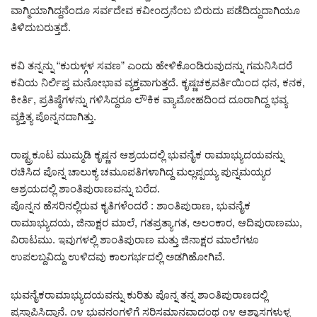
ವಾಗ್ಮಿಯಾಗಿದ್ದನೆಂದೂ ಸರ್ವದೇವ ಕವೀಂದ್ರನೆಂಬ ಬಿರುದು ಪಡೆದಿದ್ದುದಾಗಿಯೂ
ತಿಳಿದುಬರುತ್ತದೆ.
ಕವಿ ತನ್ನನ್ನು “ಕುರುಳ್ಗಳ ಸವಣ” ಎಂದು ಹೇಳಿಕೊಂಡಿರುವುದನ್ನು ಗಮನಿಸಿದರೆ
ಕವಿಯ ನಿರ್ಲಿಪ್ತ ಮನೋಭಾವ ವ್ಯಕ್ತವಾಗುತ್ತದೆ. ಕೃಷ್ಣಚಕ್ರವರ್ತಿಯಿಂದ ಧನ, ಕನಕ,
ಕೀರ್ತಿ, ಪ್ರತಿಷ್ಠೆಗಳನ್ನು ಗಳಿಸಿದ್ದರೂ ಲೌಕಿಕ ವ್ಯಾಮೋಹದಿಂದ ದೂರಾಗಿದ್ದ ಭವ್ಯ
ವ್ಯಕ್ತಿತ್ಯ ಪೊನ್ನನದಾಗಿತ್ತು.
ರಾಷ್ಟ್ರಕೂಟ ಮುಮ್ಮಡಿ ಕೃಷ್ಣನ ಆಶ್ರಯದಲ್ಲಿ ಭುವನೈಕ ರಾಮಾಭ್ಯುದಯವನ್ನು
ರಚಿಸಿದ ಪೊನ್ನ ಚಾಲುಕ್ಯ ಚಮೂಪತಿಗಳಾಗಿದ್ದ ಮಲ್ಲಪ್ಪಯ್ಯ ಪುನ್ನಮಯ್ಯರ
ಆಶ್ರಯದಲ್ಲಿ ಶಾಂತಿಪುರಾಣವನ್ನು ಬರೆದ.
ಪೊನ್ನನ ಹೆಸರಿನಲ್ಲಿರುವ ಕೃತಿಗಳೆಂದರೆ : ಶಾಂತಿಪುರಾಣ, ಭುವನೈಕ
ರಾಮಾಭ್ಯುದಯ, ಜಿನಾಕ್ಷರ ಮಾಲೆ, ಗತಪ್ರತ್ಯಾಗತ, ಅಲಂಕಾರ, ಆದಿಪುರಾಣಮು,
ವಿರಾಟಮು. ಇವುಗಳಲ್ಲಿ ಶಾಂತಿಪುರಾಣ ಮತ್ತು ಜಿನಾಕ್ಷರ ಮಾಲೆಗಳೂ
ಉಪಲಬ್ದವಿದ್ದು ಉಳಿದವು ಕಾಲಗರ್ಭದಲ್ಲಿ ಅಡಗಿಹೋಗಿವೆ.
ಭುವನೈಕರಾಮಾಭ್ಯುದಯವನ್ನು ಕುರಿತು ಪೊನ್ನ ತನ್ನ ಶಾಂತಿಪುರಾಣದಲ್ಲಿ
ಪ್ರಸ್ತಾಪಿಸಿದ್ದಾನೆ. ೧೪ ಭುವನಂಗಳಿಗೆ ಸರಿಸಮಾನವಾದಂಥ ೧೪ ಆಶ್ವಾಸಗಳುಳ್ಳ