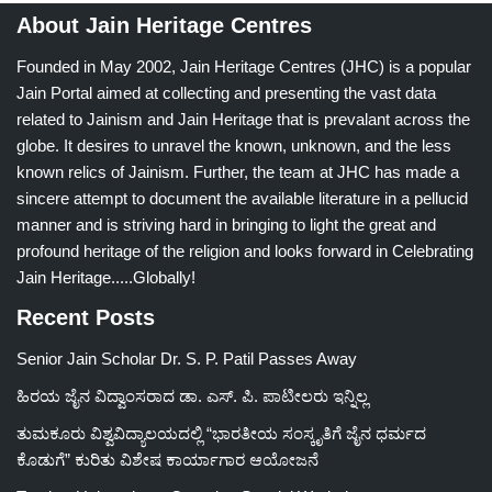
About Jain Heritage Centres
Founded in May 2002, Jain Heritage Centres (JHC) is a popular
Jain Portal aimed at collecting and presenting the vast data
related to Jainism and Jain Heritage that is prevalant across the
globe. It desires to unravel the known, unknown, and the less
known relics of Jainism. Further, the team at JHC has made a
sincere attempt to document the available literature in a pellucid
manner and is striving hard in bringing to light the great and
profound heritage of the religion and looks forward in Celebrating
Jain Heritage.....Globally!
Recent Posts
Senior Jain Scholar Dr. S. P. Patil Passes Away
ಹಿರಯ ಜೈನ ವಿದ್ವಾಂಸರಾದ ಡಾ. ಎಸ್. ಪಿ. ಪಾಟೀಲರು ಇನ್ನಿಲ್ಲ
ತುಮಕೂರು ವಿಶ್ವವಿದ್ಯಾಲಯದಲ್ಲಿ “ಭಾರತೀಯ ಸಂಸ್ಕೃತಿಗೆ ಜೈನ ಧರ್ಮದ
ಕೊಡುಗೆ” ಕುರಿತು ವಿಶೇಷ ಕಾರ್ಯಾಗಾರ ಆಯೋಜನೆ