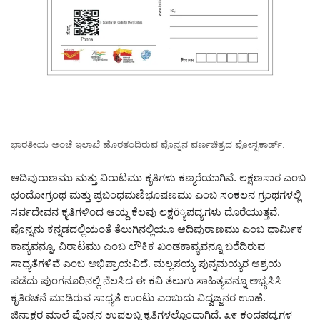
ಭಾರತೀಯ ಅಂಚೆ ಇಲಾಖೆ ಹೊರತಂದಿರುವ ಪೊನ್ನನ ವರ್ಣಚಿತ್ರದ ಪೋಸ್ಟಕಾರ್ಡ್.
ಆದಿವುರಾಣಮು ಮತ್ತು ವಿರಾಟಮು ಕೃತಿಗಳು ಕಣ್ಮರೆಯಾಗಿವೆ. ಲಕ್ಷಣಸಾರ ಎಂಬ
ಛಂದೋಗ್ರಂಥ ಮತ್ತು ಪ್ರಬಂಧಮಣಿಭೂಷಣಮು ಎಂಬ ಸಂಕಲನ ಗ್ರಂಥಗಳಲ್ಲಿ
ಸರ್ವದೇವನ ಕೃತಿಗಳಿಂದ ಆಯ್ದ ಕೆಲವು ಲಕ್ಷö್ಯಪದ್ಯಗಳು ದೊರೆಯುತ್ತವೆ.
ಪೊನ್ನನು ಕನ್ನಡದಲ್ಲಿಯಂತೆ ತೆಲುಗಿನಲ್ಲಿಯೂ ಆದಿಪುರಾಣಮು ಎಂಬ ಧಾರ್ಮಿಕ
ಕಾವ್ಯವನ್ನೂ, ವಿರಾಟಮು ಎಂಬ ಲೌಕಿಕ ಖಂಡಕಾವ್ಯವನ್ನೂ ಬರೆದಿರುವ
ಸಾಧ್ಯತೆಗಳಿವೆ ಎಂಬ ಅಭಿಪ್ರಾಯವಿದೆ. ಮಲ್ಲಪಯ್ಯ ಪುನ್ನಮಯ್ಯರ ಆಶ್ರಯ
ಪಡೆದು ಪುಂಗನೂರಿನಲ್ಲಿ ನೆಲಸಿದ ಈ ಕವಿ ತೆಲುಗು ಸಾಹಿತ್ಯವನ್ನೂ ಅಭ್ಯಸಿಸಿ
ಕೃತಿರಚನೆ ಮಾಡಿರುವ ಸಾಧ್ಯತೆ ಉಂಟು ಎಂಬುದು ವಿದ್ವಜ್ಜನರ ಊಹೆ.
ಜಿನಾಕ್ಷರ ಮಾಲೆ ಪೊನ್ನನ ಉಪಲಬ್ಧ ಕೃತಿಗಳಲ್ಲೊಂದಾಗಿದೆ. ೩೯ ಕಂದಪದ್ಯಗಳ