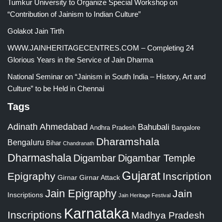
Tumkur University to Organize Special Workshop on
“Contribution of Jainism to Indian Culture”
Golakot Jain Tirth
WWW.JAINHERITAGECENTRES.COM – Completing 24
Glorious Years in the Service of Jain Dharma
National Seminar on “Jainism in South India – History, Art and
Culture” to be Held in Chennai
Tags
Adinath
Ahmedabad
Bahubali
Bangalore
Andhra Pradesh
Dharamshala
Bengaluru
Bihar
Chandranath
Dharmashala
Digambar
Digambar Temple
Gujarat
Epigraphy
Inscription
Girnar
Girnar Attack
Jain Epigraphy
Jain
Inscriptions
Jain Heritage Festival
Karnataka
Inscriptions
Madhya Pradesh