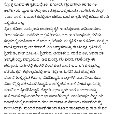
ಸ್ತೋತ್ರ ರೂಪದ ಈ ಕೃತಿಯಲ್ಲಿ ೨೫ ವರ್ಗೀಯ ವ್ಯಂಜನಗಳು ಹಾಗೂ ೧೨
ಆವರ್ಗೀಯ ವ್ಯಂಜನಗಳನ್ನು ಅಂತಾದಿಕ್ರಮದಲ್ಲಿ ಹೊಂದಿಸಲಾಗಿದೆ. ಕುರುಳ್ಗಳ
ಸವಣ ಎಂಬ ನಾಮಾಂಕಿತದಲ್ಲಿಯೇ ಹೆಣೆಯಲಾದ ಈ ಕೃತಿಗಳಲ್ಲಿ ಕವಿಯ ಹೆಸರು
ಎಲ್ಲಿಯೂ ಇಲ್ಲ.
ಪೊನ್ನ ಕವಿಯ ಮತ್ತೊಂದು ಉಪಲಬ್ಧ ಕೃತಿ ಶಾಂತಿಪುರಾಣ. ಹದಿನಾರನೆಯ
ತೀರ್ಥಂಕರನೂ, ಐದನೆಯ ಚಕ್ರವರ್ತಿಯೂ ಆದ ಶಾಂತಿನಾಥನನ್ನು ಕುರಿತು
ಕನ್ನಡದಲ್ಲಿ ರೂಪಿತವಾದ ಮೊದಲ ಕೃತಿಯಿದು. ಈ ಕೃತಿಗೆ ಆಸಗ ಕವಿಯ ಸಂಸ್ಕೃತ
ಶಾಂತಿಪುರಾಣವು ಆಕರವಾಗಿದೆ. ೧೨ ಆಶ್ವಾಸಗಳುಳ್ಳ ಈ ಚಂಪೂ ಕೃತಿಯಲ್ಲಿ
ಶ್ರೀಷೇಣ, ಭೂಗಭೂಮಿಜ, ಶ್ರೀದೇವ, ಅಮಿತತೇಜ, ಮಣಿಚೂಳ, ಅಪರಾಜಿತ,
ಅಚ್ಯುತೇಂದ್ರ, ವಜ್ರಾಯುಧ, ಅಹಮಿಂದ್ರ, ಮೇಘರಥ, ಮಹೇಂದ್ರ- ಈ
ಹನ್ನೊಂದು ಭವಗಳಲ್ಲಿ ತೊಳಲಿ ಬಂದ ಜೀವ ಶಾಂತಿನಾಥನಾಗಿ ಜಿನತ್ಯವನ್ನು
ಪಡೆಯುತ್ತದೆ. ಕಥನಕ್ರಮದಲ್ಲಿ ಅಸಗನನ್ನೇ ಅನುಸರಿಸಿರುವ ಪೊನ್ನ ಕವಿ
ವರ್ಣನೆಗಳಲ್ಲಿ ಸ್ವಂತಿಕೆಯನ್ನು ಮೆರೆದಿದ್ದಾನೆ. ಪಾತ್ರಗಳಿಗೆ ಮಾನವೀಯತೆಯ
ಮೆರುಗನ್ನಿತ್ತು ಸಜೀವವಾಗಿಸಿದ್ದಾನೆ. ಇದರಲ್ಲಿ ಜಿನ ಜನಾಭಿಷೇಕದ ಭಾಗವನ್ನು
ಪಂಪನಿಂದ ಸ್ವೀಕರಿಸಿದ್ದಾನೆ. ಜ್ಯೋತಿಃ ಪ್ರಭಾ ಸ್ವಯಂವರ ಸಂದರ್ಭವನ್ನು
ಕಾಳಿದಾಸನ ರಘುವಂಶದಿಂದ ಭಾಷಾಂತರಿಸಿದ್ದಾನೆ. ಶಾಂತಿನಾಥನ ದಿಗ್ವಿಜಯ
ವರ್ಣನೆಯಲ್ಲಿ ರಘುವಂಶದ ರಘು ಮಹಾರಾಜನ ದಿಗಿಜಯ ವರ್ಣನೆಯನ್ನು
ಬಿಂಬಿಸಿದ್ದಾನೆ. ಸುಂದರ ವರ್ಣನೆಗಳಿಂದ ಕೂಡಿದ ಶಾಂತಿನಾಥ ಪುರಾಣ ಕೇವಲ