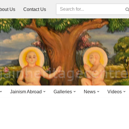
bout Us
Contact Us
Jainism Abroad
Galleries
News
Videos