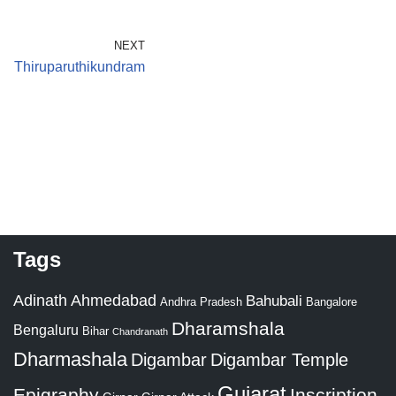
NEXT
Thiruparuthikundram
Tags
Adinath
Ahmedabad
Bahubali
Bangalore
Andhra Pradesh
Dharamshala
Bengaluru
Bihar
Chandranath
Dharmashala
Digambar
Digambar Temple
Gujarat
Epigraphy
Inscription