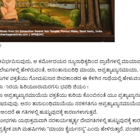
ಮ
ವಿಸುವುದು, ಆ ಕರ್ಮೋದಯದ ನ್ಯೂನಾಧಿಕ್ಯದಿಂದ ಪ್ರಾಣಿಗಳಲ್ಲಿ ಮಾಯ
ೇಖಗಳಲ್ಲಿ ಹೇಳಿರುವಂತೆ, ಅನಂತಾನುಬರಿಧಿ ಮಾಯಾ, ಅಪ್ರತ್ಯಾಖ್ಯಾನಮಾಯಾ, ಪ
 ವಕ್ರತೆಯು ಗೋಮಟಸಾರ ಜೀವಕಾಂಡದ ಈ ಕೆಳಗಿನ ಗಾಥೆಯಲ್ಲಿ ಹೇಳುವಂತೆ ನಾಲ
ಯಾ ಾರಯ ಹಿರಿಯಣರಾಮರಗಸು ಭವದಿ ಜಿಯಂ ।
ಪ್ರತ್ಯಾಖ್ಯಾನಮಾಯೆಯ ವಕ್ರತೆಯು ಕುರಿಯ ಕೊಂಬಿನಂತೆ ಯೂ ಪ್ರತ್ಯಾಖ್ಯ
ರುವುವು. ಅನಂ ತಾನುಬ೦ಧಿಮಾಯೆಯು ನರಕಗತಿಗೂ ಅಪ್ರತ್ಯಾಖ್ಯಾನಮಾಯೆಯ
ೆ ಈ ಗತಿಗಳಲ್ಲಿ ಹುಟ್ಟುವುದಕ್ಕೆ ಕಾರಣಗಳಾಗುತ್ತವೆ.
ೋಭಗಳು ಯಥಾಕ್ರಮವಾಗಿ ನರಕಾರ್ಯಹ್ಮರ್ತ್ಯ ದೇವಗತಿಗಳಲ್ಲಿ ಹುಟ್ಟುವುದಕ್ಕೆ ಕಾ
ೇಕ ವಾಗಿ ಮಹರ್ಷಿಗಳು “ಮಾಯಾ ಕೈರ್ಯನಸ್ಯ” ಎಂದು ಹೇಳಿರುತ್ತಾರೆ. ವಂಚಕತ್ವ