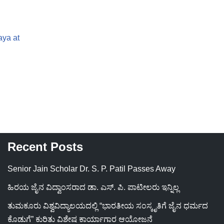
aya at
Recent Posts
Senior Jain Scholar Dr. S. P. Patil Passes Away
ಹಿರಯ ಜೈನ ವಿದ್ವಾಂಸರಾದ ಡಾ. ಎಸ್. ಪಿ. ಪಾಟೀಲರು ಇನ್ನಿಲ್ಲ
ತುಮಕೂರು ವಿಶ್ವವಿದ್ಯಾಲಯದಲ್ಲಿ “ಭಾರತೀಯ ಸಂಸ್ಕೃತಿಗೆ ಜೈನ ಧರ್ಮದ
ಕೊಡುಗೆ” ಕುರಿತು ವಿಶೇಷ ಕಾರ್ಯಾಗಾರ ಆಯೋಜನೆ