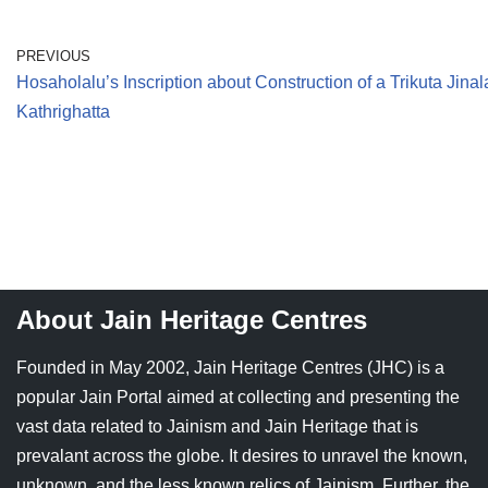
PREVIOUS
Hosaholalu’s Inscription about Construction of a Trikuta Jinal
Kathrighatta
About Jain Heritage Centres
Founded in May 2002, Jain Heritage Centres (JHC) is a
popular Jain Portal aimed at collecting and presenting the
vast data related to Jainism and Jain Heritage that is
prevalant across the globe. It desires to unravel the known,
unknown, and the less known relics of Jainism. Further, the