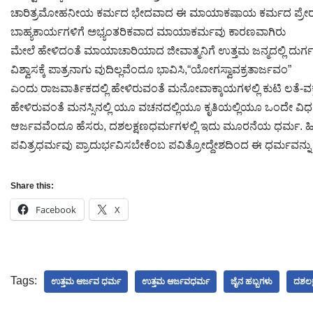
ಚಾರಿತ್ರಮೋಹನೀಯ ಕರ್ಮದ ಭೇದವಾದ ಈ ಮಾಯಾಕಷಾಯ ಕರ್ಮದ ಪ್ರೇರಣೆಯ
ಬಾಹ್ಯಕಾರ್ಯಗಳಿಗೆ ಅಭ್ಯಂತರಿಕವಾದ ಮಾಯಾಕರ್ಮವು ಕಾರಣವಾಗಿರು
ಮೇಲೆ ಹೇಳಿದಂತೆ ಮಾಯಾಚಾರಿಯಾದ ಜೀವಾತ್ಮನಿಗೆ ಉತ್ತಮ ಜನ್ಮದಲ್ಲಿ ದು
ವಿಶ್ವಾಸಕ್ಕೆ ಪಾತ್ರನಾಗು ವುದಿಲ್ಲವೆಂದೂ ಭಾವಿಸಿ,“ಯೋಗಸ್ವಾವಕ್ರತಾರ್ಜವಂ”
ಎಂದು ರಾಜವಾರ್ತಿಕದಲ್ಲಿ ಹೇಳಿರುವಂತೆ ಮನೋವಾಕ್ಕಾಯಗಳಲ್ಲಿ ಕುಟಿ ಲತೆ-ವ
ಹೇಳಿರುವಂತೆ ಮನಸ್ಸಿನಲ್ಲಿ ಯೂ ವಚನದಲ್ಲಿಯೂ ಕೃತಿಯಲ್ಲಿಯೂ ಒಂದೇ ವಿ
ಆರ್ಜವವೆಂದೂ ಹೆಸರು, ದಶಲಕ್ಷಣಧರ್ಮಗಳಲ್ಲಿ ಇದು ಮೂರನೆಯ ಧರ್ಮ. ಹಿಂ
ಪವಿತ್ರಧರ್ಮವು ಪ್ರಾದುರ್ಭವಿಸಬೇಕೆಂಬ ಪವಿತ್ರೋದ್ದೇಶದಿಂದ ಈ ಧರ್ಮವನ್ನು 
Share this:
Facebook
X
Tags:
ಉತ್ತಮ ಆರ್ಜವ ಧರ್ಮ
ಉತ್ತಮ ಆರ್ಜವಧರ್ಮ
ಜೈನ ಹಬ್ಬಗಳು
ದಶಲಕ