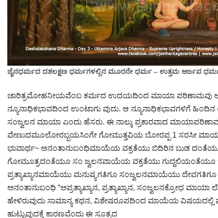
Jain Epigraphy
Rajasthan
West Bengal
Jainism & Philately
Tamil Nadu
Jains Minority Status
Uttar Pradesh
ಜೈನಧರ್ಮದ ದಶಲಕ್ಷಣ ಧರ್ಮಗಳಲ್ಲಿನ ಮೂರನೇ ಧರ್ಮ – ಉತ್ತಮ ಆರ್ಜವ ಧರ್
Shlokas & Bhajans
West Bengal
ಚಾರಿತ್ರಮೋಹನೀಯವೆಂಬ ಕರ್ಮದ ಉದಯದಿಂದ ಮಾಯಾ ಪರಿಣಾಮವು ಆವಿರ್ಭ
Chaturmas Directory
ನ್ಯೂನಾಧಿಕಭಾವದಿಂದ ಉಂಟಾಗು ವುದು. ಆ ನ್ಯೂನಾಧಿಕಭಾವಗಳಿಗೆ ಹಿಂದಿನ ಲ
ಸಂಜ್ವಲನ ಮಾಯಾ ಎಂದು ಹೆಸರು. ಈ ನಾಲ್ಕು ಪ್ರಕಾರವಾದ ಮಾಯಾಪರಿಣಾಮಗಳ
ವೇಣುದಮೂಲೋರಬ್ಬಯಸಿಂಗೇ ಗೋಮುತ್ತವಿಯ ಬೋರಪ್ಪ 1 ಸರಸೀ ಮಾ
ಭಾವಾರ್ಥ~ ಅನಂತಾನುಬಂಧಿಮಾಯೆಯ ವಕ್ರತೆಯು ಬಿದಿರಿನ ಬುಡ ದಂತೆಯೂ ಅ
ಗೋಮೂತ್ರದಂತೆಯೂ ಸಂ ಜ್ವಲನವಾಯೆಯ ವಕ್ರತೆಯು ಗುದ್ದಲಿಯಂತೆಯೂ ಇ
ಪ್ರತ್ಯಾಖ್ಯಾನಮಾಯೆಯು ಮನುಷ್ಯಗತಿಗೂ ಸಂಜ್ವಲನಮಾಯೆಯು ದೇವಗತಿಗೂ ಅಂದರ
ಅನಂತಾನುಬಂಧಿ “ಅಪ್ರತ್ಯಾಖ್ಯಾನ, ಪ್ರತ್ಯಾಖ್ಯಾನ, ಸಂಜ್ವಲನಕ್ರೋಧ ಮಾಯಾ ಲ
ಹೇಳಿರುವುದು ಸಾಮಾನ್ಯ ಕಥನ, ವಿಶೇಷರೂಪದಿಂದ ಮಾಯೆಯ ವಿಷಯದಲ್ಲಿ ಪ್ರತ್ಯ
ಹುಟ್ಟುವುದಕ್ಕೆ ಕಾರಣವೆಂದು ಈ ಸೂತ್ರದ