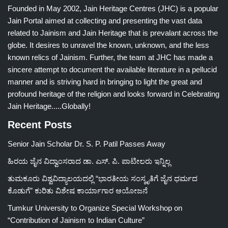
Founded in May 2002, Jain Heritage Centres (JHC) is a popular
Jain Portal aimed at collecting and presenting the vast data
related to Jainism and Jain Heritage that is prevalant across the
globe. It desires to unravel the known, unknown, and the less
known relics of Jainism. Further, the team at JHC has made a
sincere attempt to document the available literature in a pellucid
manner and is striving hard in bringing to light the great and
profound heritage of the religion and looks forward in Celebrating
Jain Heritage.....Globally!
Recent Posts
Senior Jain Scholar Dr. S. P. Patil Passes Away
ಹಿರಯ ಜೈನ ವಿದ್ವಾಂಸರಾದ ಡಾ. ಎಸ್. ಪಿ. ಪಾಟೀಲರು ಇನ್ನಿಲ್ಲ
ತುಮಕೂರು ವಿಶ್ವವಿದ್ಯಾಲಯದಲ್ಲಿ “ಭಾರತೀಯ ಸಂಸ್ಕೃತಿಗೆ ಜೈನ ಧರ್ಮದ
ಕೊಡುಗೆ” ಕುರಿತು ವಿಶೇಷ ಕಾರ್ಯಾಗಾರ ಆಯೋಜನೆ
Tumkur University to Organize Special Workshop on
“Contribution of Jainism to Indian Culture”