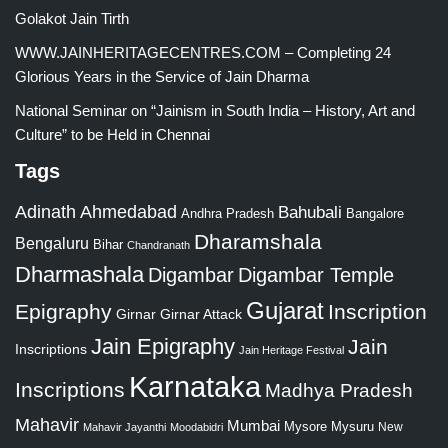
Golakot Jain Tirth
WWW.JAINHERITAGECENTRES.COM – Completing 24
Glorious Years in the Service of Jain Dharma
National Seminar on “Jainism in South India – History, Art and
Culture” to be Held in Chennai
Tags
Adinath
Ahmedabad
Bahubali
Bangalore
Andhra Pradesh
Dharamshala
Bengaluru
Bihar
Chandranath
Dharmashala
Digambar
Digambar Temple
Gujarat
Epigraphy
Inscription
Girnar
Girnar Attack
Jain Epigraphy
Jain
Inscriptions
Jain Heritage Festival
Karnataka
Inscriptions
Madhya Pradesh
Mahavir
Mumbai
Mysore
Mysuru
New
Mahavir Jayanthi
Moodabidri