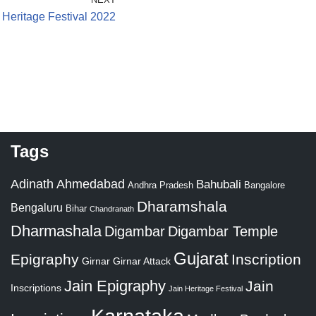
 Heritage Festival 2022
Tags
Adinath
Ahmedabad
Bahubali
Bangalore
Andhra Pradesh
Dharamshala
Bengaluru
Bihar
Chandranath
Dharmashala
Digambar
Digambar Temple
Gujarat
Epigraphy
Inscription
Girnar
Girnar Attack
Jain Epigraphy
Jain
Inscriptions
Jain Heritage Festival