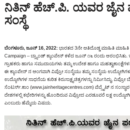
ನಿತಿನ್ ಹೆಚ್.ಪಿ. ಯವರ ಜೈನ
Tirthankaras
Delhi
Delhi
ಸಂಸ್ಥೆ
Jain Temples
Goa
Gujarat
Jain Ascetics
Gujarat
Haryana
Jain Personalities
Haryana
Karnataka
ಬೆಂಗಳೂರು, ಜೂನ್ 16, 2022:
ಭಾರತದ 3ನೇ ಅತಿದೊಡ್ಡ ಮಾಹಿತಿ ಮಾಹಿತಿ ತ
Campaign – ಬ್ರ್ಯಾಂಡ್ ಕ್ಯಾಂಪೇನ್ ಕಳೆದ ಜೂನ್ ೧೬ ರಂದು ಆರ‍ಂಭಿಸಿತು. ಇದ
Blogs
Himachal Pradesh
Madhya Pradesh
ಗ್ರಾಹಕರು ಹಾಗೂ ಸಮುದಾಯಗಳು ತಮ್ಮ ಉದೇಶ ಹಾಗೂ ಮಹತ್ವಾಕಾಂಕ್ಷೆಗಳನ್ನು ಸಾ
Articles
Jharkhand
Maharashtra
ಈ ಕ್ಯಾಂಪೇನ್ ನ ಅಂಗವಾಗಿ ವಿಪ್ರೋ ಸಂಸ್ಥೆಯು ತಮ್ಮ ಸಂಸ್ಥೆಯ ಉದ್ಯೋಗಿಗಳು 
ಉದ್ಯೋಗಿಗಳ ಸಾಧನೆಯ ಕುರಿತ ಕಿರುಸಾಕ್ಷ್ಯಚಿತ್ರಗಳನ್ನು ನಿರ್ಮಿಸಿದ್ಧು, ವಿಪ್ರೋ ಬೆ
Jain Symbols
Karnataka
Orissa
ಸೆಂಟರ್ಸ್.ಕಾಂ (www.jainheritagecentres.com) ವೆಬ್ಸೈಟ್ ನ ಸಂಸ್ಥಾಪ
ದೇಶಗಳಲ್ಲಿ ಕಛೇರಿಗಳನ್ನು ಹೊಂದಿರುವ ವಿಪ್ರೋದ ಎರಡೂವರೆ ಲಕ್ಷ ಉದ್ಯೋಗಿಗ
Jain Festivals
Madhya Pradesh
Rajasthan
ಎಂಬುದು ಹೆಮ್ಮೆಯ ವಿಷಯ.
Jaina Art
Maharashtra
Tamil Nadu
Jain Census
Orissa
Uttar Pradesh