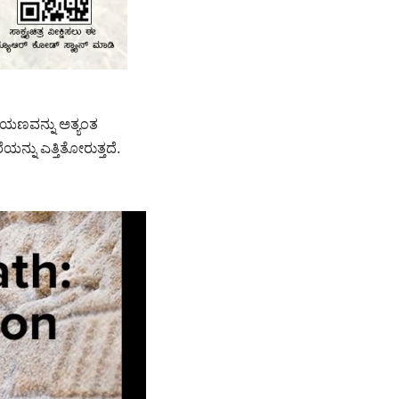
 ಪಯಣವನ್ನು ಅತ್ಯಂತ
್ನು ಎತ್ತಿತೋರುತ್ತದೆ.