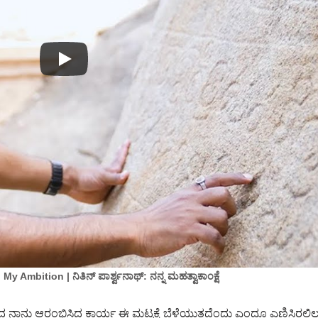
y Ambition | ನಿತಿನ್ ಪಾರ್ಶ್ವನಾಥ್: ನನ್ನ ಮಹತ್ವಾಕಾಂಕ್ಷೆ
ನು ಆರಂಭಿಸಿದ ಕಾರ್ಯ ಈ ಮಟ್ಟಕ್ಕೆ ಬೆಳೆಯುತ್ತದೆಂದು ಎಂದೂ ಎಣಿಸಿರಲಿಲ್ಲ