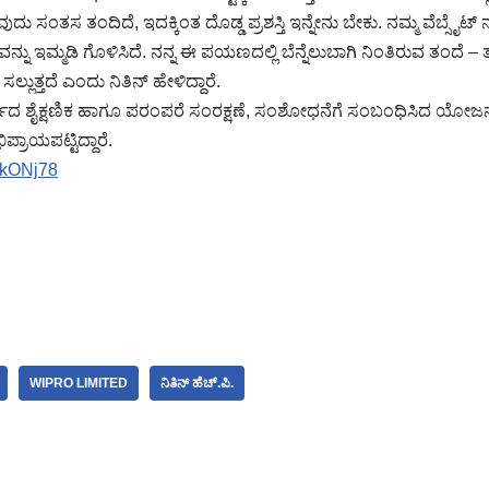
ವುದು ಸಂತಸ ತಂದಿದೆ, ಇದಕ್ಕಿಂತ ದೊಡ್ಡ ಪ್ರಶಸ್ತಿ ಇನ್ನೇನು ಬೇಕು. ನಮ್ಮ ವೆಬ್ಸೈಟ
ವನ್ನು ಇಮ್ಮಡಿ ಗೊಳಿಸಿದೆ. ನನ್ನ ಈ ಪಯಣದಲ್ಲಿ ಬೆನ್ನೆಲುಬಾಗಿ ನಿಂತಿರುವ ತಂದೆ 
ಲುತ್ತದೆ ಎಂದು ನಿತಿನ್ ಹೇಳಿದ್ದಾರೆ.
ೈನಧರ್ಮದ ಶೈಕ್ಷಣಿಕ ಹಾಗೂ ಪರಂಪರೆ ಸಂರಕ್ಷಣೆ, ಸಂಶೋಧನೆಗೆ ಸಂಬಂಧಿಸಿದ ಯೋ
ರಾಯಪಟ್ಟಿದ್ದಾರೆ.
vlkONj78
WIPRO LIMITED
ನಿತಿನ್ ಹೆಚ್.ಪಿ.