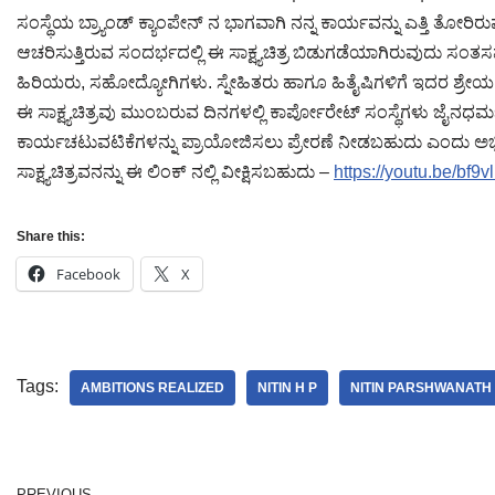
ಸಂಸ್ಥೆಯ ಬ್ರ್ಯಾಂಡ್ ಕ್ಯಾಂಪೇನ್ ನ ಭಾಗವಾಗಿ ನನ್ನ ಕಾರ್ಯವನ್ನು ಎತ್ತಿ ತೋರಿರು
ಆಚರಿಸುತ್ತಿರುವ ಸಂದರ್ಭದಲ್ಲಿ ಈ ಸಾಕ್ಷ್ಯಚಿತ್ರ ಬಿಡುಗಡೆಯಾಗಿರುವುದು ಸಂತಸ
ಹಿರಿಯರು, ಸಹೋದ್ಯೋಗಿಗಳು. ಸ್ನೇಹಿತರು ಹಾಗೂ ಹಿತೈಷಿಗಳಿಗೆ ಇದರ ಶ್ರ‍ೇಯ ಸಲ್
ಈ ಸಾಕ್ಷ್ಯಚಿತ್ರವು ಮುಂಬರುವ ದಿನಗಳಲ್ಲಿ ಕಾರ್ಪೋರ‍ೇಟ್ ಸಂಸ್ಥೆಗಳು ಜ
ಕಾರ್ಯಚಟುವಟಿಕೆಗಳನ್ನು ಪ್ರಾಯೋಜಿಸಲು ಪ್ರೇರಣೆ ನೀಡಬಹುದು ಎಂದು ಅಭಿಪ್
ಸಾಕ್ಷ್ಯಚಿತ್ರವನನ್ನು ಈ ಲಿಂಕ್ ನಲ್ಲಿ ವೀಕ್ಷಿಸಬಹುದು –
https://youtu.be/bf9
Share this:
Facebook
X
Tags:
AMBITIONS REALIZED
NITIN H P
NITIN PARSHWANATH
PREVIOUS