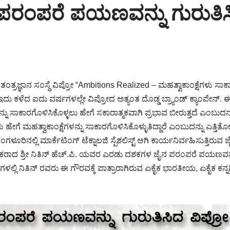
 ಪರಂಪರೆ ಪಯಣವನ್ನು ಗುರುತಿಸ
ಂತ್ರಜ್ಞಾನ ಸಂಸ್ಥೆ ವಿಪ್ರೋ “Ambitions Realized – ಮಹತ್ವಾಕಾಂಕ್ಷೆಗಳು
ು ಕಳೆದ ಐದು ವರ್ಷಗಳಲ್ಲೇ ವಿಪ್ರೋದ ಅತ್ಯಂತ ದೊಡ್ಡ ಬ್ರ್ಯಾಂಡ್ ಕ್ಯಾಂಪೇನ್. ಈ 
ಕಾರಗೊಳಿಸಿಕೊಳ್ಳಲು ಹೇಗೆ ಸಕಾರಾತ್ಮಕವಾಗಿ ಪ್ರಭಾವ ಬೀರುತ್ತದೆ ಎಂಬುದನ್ನು ಪ
ಹೇಗೆ ಮಹತ್ವಾಕಾಂಕ್ಷೆಗಳನ್ನು ಸಾಕಾರಗೊಳಿಸಿಕೊಳ್ಳುತಿದ್ದಾರೆ ಎಂಬುದನ್ನು ಎತ್ತಿ
ಂಗಳೂರಿನಲ್ಲಿ ಮಾರ್ಕೆಟಿಂಗ್ ಟೆಕ್ನಾಲಜಿ ಸ್ಪೆಶಲಿಸ್ಟ್ ಆಗಿ ಕಾರ್ಯನಿರ್ವಹಿಸುತ್ತಿರುವ
ಕರಾದ ಶ್ರ‍ೀ ನಿತಿನ್ ಹೆಚ್.ಪಿ. ಯವರ ಎರಡು ದಶಕಗಳ ಜೈನ ಪರಂಪರೆ ಪಯಣವನ್ನು ಗು
ಳಲ್ಲಿ ನಿತಿನ್ ರವರು ಈ ಗೌರವಕ್ಕೆ ಪಾತ್ರಾರಾಗಿರುವ ಏಕೈಕ ಭಾರತೀಯ, ಏಕೈಕ ಕನ