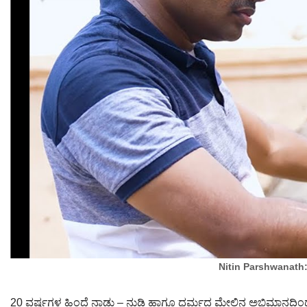
Nitin Parshwanath: M
20 ವರ್ಷಗಳ ಹಿಂದೆ ನಾಡು – ನುಡಿ ಹಾಗೂ ಧರ್ಮದ ಮೇಲಿನ ಅಭಿಮಾನದಿಂದ ನಾ