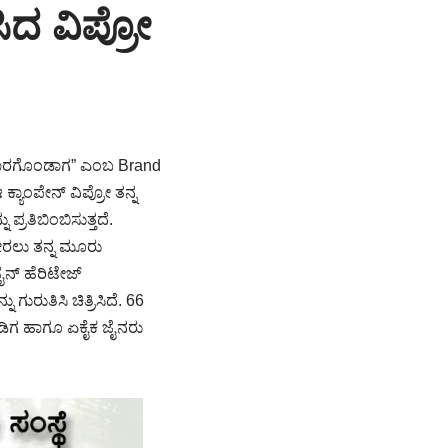
ಿದ ವಿಪ್ರೋ
 ಸಾಕಾರಗೊಂಡಾಗ” ಎಂಬ Brand
ಕ್ಯಾಂಪೇನ್ ವಿಪ್ರೋ ತನ್ನ
್ರತಿಬಿಂಬಿಸುತ್ತದೆ.
ತೋರಲು ತನ್ನ ಮೂರು
 ಜೈನ್ ಹೆರಿಟೇಜ್
ರುತಿಸಿ ಚಿತ್ರಿಸಿದೆ. 66
್ನಡಿಗ ಹಾಗೂ ಏಕೈಕ ಜೈನರು