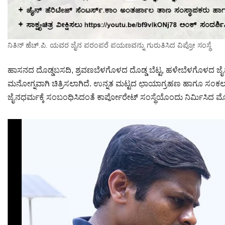
ನಿತಿನ್ ಹೆಚ್.ಪಿ. ಯವರ ಜೈನ ಪರಂಪರೆ ಪಯಣವನ್ನು ಗುರುತಿಸಿದ ವಿಪ್ರೋ ಸಂಸ್ಥೆ
ಹಾಸನದ ದೊಡ್ಡಬಸದಿ, ಶ್ರ‍ವಣಬೆಳಗೊಳದ ದೊಡ್ಡ ಬೆಟ್ಟ, ಹಳೇಬೆಳಗೊಳದ ಜೈನ 
ಮನೋಗ್ನವಾಗಿ ಚಿತ್ರಿಸಲಾಗಿದೆ. ಉನ್ನತ ಮಟ್ಟದ ಛಾಯಾಗ್ರಹಣ ಹಾಗೂ ಸಂಕಲನದ
ಜೈನಧರ್ಮಕ್ಕೆ ಸಂಬಂಧಿಸಿದಂತೆ ಕಾರ್ಪೋರ‍ೇಟ್ ಸಂಸ್ಥೆಯೊಂದು ನಿರ್ಮಿಸಿದ ಮೊಟ್ಟ