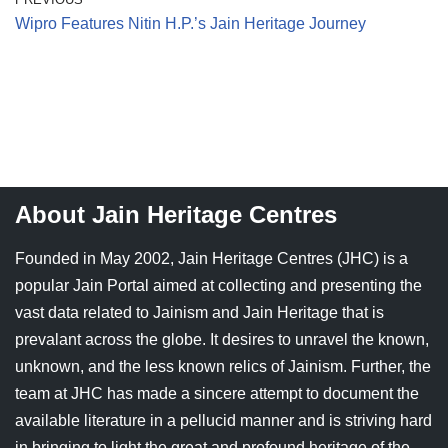
Wipro Features Nitin H.P.’s Jain Heritage Journey
About Jain Heritage Centres
Founded in May 2002, Jain Heritage Centres (JHC) is a
popular Jain Portal aimed at collecting and presenting the
vast data related to Jainism and Jain Heritage that is
prevalant across the globe. It desires to unravel the known,
unknown, and the less known relics of Jainism. Further, the
team at JHC has made a sincere attempt to document the
available literature in a pellucid manner and is striving hard
in bringing to light the great and profound heritage of the