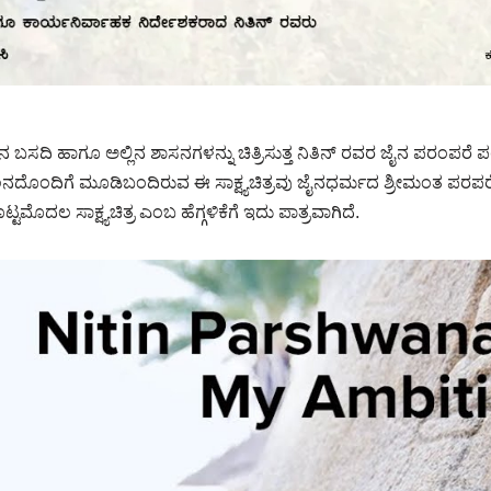
ಬಸದಿ ಹಾಗೂ ಅಲ್ಲಿನ ಶಾಸನಗಳನ್ನು ಚಿತ್ರಿಸುತ್ತ ನಿತಿನ್ ರವರ ಜೈನ ಪರಂಪರೆ
ೊಂದಿಗೆ ಮೂಡಿಬಂದಿರುವ ಈ ಸಾಕ್ಷ್ಯಚಿತ್ರವು ಜೈನಧರ್ಮದ ಶ್ರ‍ೀಮಂತ ಪರಪರೆಯನ
ಮೊದಲ ಸಾಕ್ಷ್ಯಚಿತ್ರ ಎಂಬ ಹೆಗ್ಗಳಿಕೆಗೆ ಇದು ಪಾತ್ರವಾಗಿದೆ.