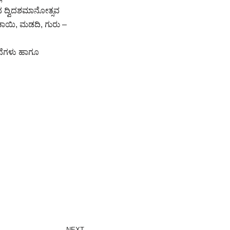
್ ನ ದ್ವಿದಶಮಾನೋತ್ಸವ
– ತಾಯಿ, ಮಡದಿ, ಗುರು –
ಜನೆಗಳು ಹಾಗೂ
NEXT