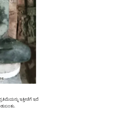
ಿಮೆಯನ್ನು ಇತ್ತೀಚೆಗೆ ಇದೆ
ಕಂಡುಬಂತು.