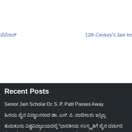
ವೆಬೆನಾರ್
12th Century’s Jain In
Recent Posts
Senior Jain Scholar Dr. S. P. Patil Passes Away
ಹಿರಯ ಜೈನ ವಿದ್ವಾಂಸರಾದ ಡಾ. ಎಸ್. ಪಿ. ಪಾಟೀಲರು ಇನ್ನಿಲ್ಲ
ತುಮಕೂರು ವಿಶ್ವವಿದ್ಯಾಲಯದಲ್ಲಿ “ಭಾರತೀಯ ಸಂಸ್ಕೃತಿಗೆ ಜೈನ ಧರ್ಮದ