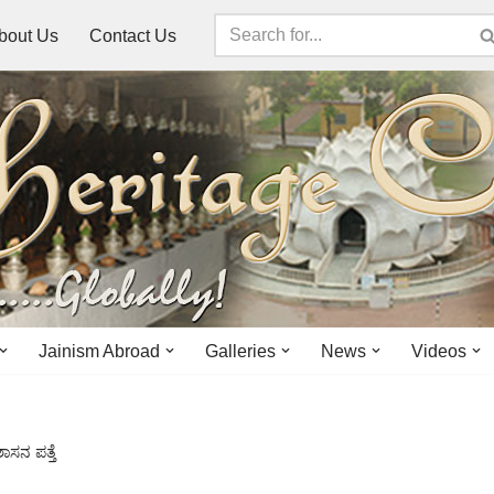
bout Us
Contact Us
Jainism Abroad
Galleries
News
Videos
ಾಸನ ಪತ್ತೆ