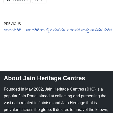
PREVIOUS
ಉದಯಗಿರಿ – ಖಂಡಗಿರಿಯ ಜೈನ ಗುಹೆಗಳ ಪರಂಪರೆ ಮತ್ತು ಶಾಸನಳ ಕುರಿತ 
About Jain Heritage Centres
Founded in May 2002, Jain Heritage Centres (JHC) is a
popular Jain Portal aimed at collecting and presenting the
vast data related to Jainism and Jain Heritage that is
prevalant across the globe. It desires to unravel the known,