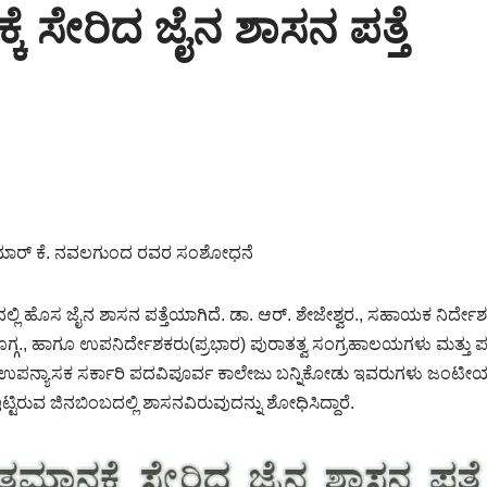
ೆ ಸೇರಿದ ಜೈನ ಶಾಸನ ಪತ್ತೆ
ಕುಮಾರ್ ಕೆ. ನವಲಗುಂದ ರವರ ಸಂಶೋಧನೆ
್ಲಿ ಹೊಸ ಜೈನ ಶಾಸನ ಪತ್ತೆಯಾಗಿದೆ. ಡಾ. ಆರ್. ಶೇಜೇಶ್ವರ., ಸಹಾಯಕ ನಿರ್ದೇಶ
್ಗ., ಹಾಗೂ ಉಪನಿರ್ದೇಶಕರು(ಪ್ರಭಾರ) ಪುರಾತತ್ವ ಸಂಗ್ರಹಾಲಯಗಳು ಮತ್ತು
ನ್ಯಾಸಕ ಸರ್ಕಾರಿ ಪದವಿಪೂರ್ವ ಕಾಲೇಜು ಬನ್ನಿಕೋಡು ಇವರುಗಳು ಜಂಟೀಯಾಗಿ ಕ
್ಟಿರುವ ಜಿನಬಿಂಬದಲ್ಲಿ ಶಾಸನವಿರುವುದನ್ನು ಶೋಧಿಸಿದ್ದಾರೆ.