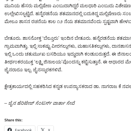
ಮುನಿಯ ಹೆಸರು ಮಲ್ಲಿಷೇಣ ಎಂಬುದಾಗಿದ್ದರೆ ಮಲಧಾರಿ ಎಂಬುದು ವಿಶೇಷಣವಾಗಿ
ಉಲ್ಲೇಖಿಸಲ್ಪಟ್ಟಿದೆ. ಹನ್ನೆರಡನೆಯ ಶತಮಾನದಲ್ಲಿ ಬದುಕಿದ್ದ ಮಲ್ಲಿಷೇಣರು ಸ
ಮೇಲೂ ಶಾಸನ ರಚನೆಯ ಕಾಲ ೧೨ ನೆಯ ಶತಮಾನವೆಂದು ಸ್ಪಷ್ಟವಾಗಿ ಹೇಳಬಹುದ
ಬೇತೂರು. ಶಾಸನೋಕ್ತ ‘ಬೆಲ್ತೂರು’ ಇಂದಿನ ಬೇತೂರು. ಹನ್ನೆರಡನೆಯ ಶತಮಾನದ
ಗ್ರಾಮವಾಗಿತ್ತು. ಇಲ್ಲಿ ಸಾಕಷ್ಟು ವೀರಗಲ್ಲುಗಳು, ಮಹಾಸತಿಕಲ್ಲುಗಳು, ದಾ
ಇಲ್ಲಿ ಒಂದು ಚತುರ್ಮುಖ ಬಸದಿಯೂ ಇದ್ದುದಾಗಿ ಕಂಡುಬರುತ್ತದೆ. ಈ ಜಿನಾ
ತೀರ್ಥಂಕರಯುಕ್ತ ‘ಲಕ್ಷ್ಮಿ ಜಿನಾಲಯ’ವೊಂದನ್ನು ಕಟ್ಟಿಸುತ್ತಾನೆ. ಈ ಆಧಾರದ ಮ
ಜೈನರಾರೂ ಇಲ್ಲ. ಜೈನಸ್ಮಾರಕಗಳಿವೆ.
ಕ್ಷೇತ್ರಕಾರ್ಯದಲ್ಲಿ ಸಹಕರಿಸಿದ ಕನ್ನಡ ಉಪನ್ಯಾಸಕರಾದ ಡಾ. ನಾಗರಾಜ ಕೆ 
– ಜೈನ ಹೆರಿಟೇಜ್ ಸೆಂಟರ್ಸ್ ವಾರ್ತಾ ಸೇವೆ
Share this:
Facebook
X