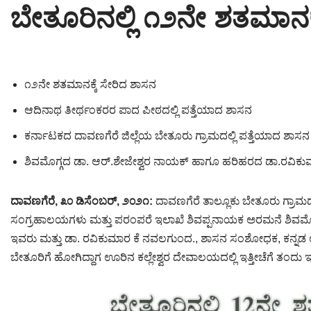
ಬೇತೂರಿನಲ್ಲಿ ೧೨ನೇ ಶತಮಾನಕ್ಕ
Tirthankaras
Delhi
Delhi
Jain Temples
Goa
Gujarat
Jain Ascetics
Gujarat
Haryana
೧೨ನೇ ಶತಮಾನಕ್ಕೆ ಸೇರಿದ ಶಾಸನ
Jain Personalities
Haryana
Karnataka
ಆದಿನಾಥ ತೀರ್ಥಂಕರರ ಪಾದ ಪೀಠದಲ್ಲಿ ಪತ್ತೆಯಾದ ಶಾಸನ
ಕರ್ನಾಟಕದ ದಾವಣಗೆರೆ ಜಿಲ್ಲೆಯ ಬೇತೂರು ಗ್ರಾಮದಲ್ಲಿ ಪತ್ತೆಯಾದ ಶಾಸನ
Blogs
Himachal Pradesh
Madhya Pradesh
ಶಿವಮೊಗ್ಗದ ಡಾ. ಆರ್.ಶೇಜೇಶ್ವರ ನಾಯಕ್ ಹಾಗೂ ಹರಿಹರದ ಡಾ.ರವಿ
Articles
Jharkhand
Maharashtra
Jain Symbols
Karnataka
Orissa
ದಾವಣಗೆರೆ, ೩೦ ಡಿಸೆಂಬರ್, ೨೦೨೧:
ದಾವಣಗೆರೆ ತಾಲ್ಲೂಕು ಬೇತೂರು ಗ್ರಾಮದಲ
ಸಂಗ್ರಹಾಲಯಗಳು ಮತ್ತು ಪರಂಪರೆ ಇಲಾಖೆ ಶಿವಪ್ಪನಾಯಕ ಅರಮನೆ ಶಿವಮೊಗ
Jain Festivals
Madhya Pradesh
Rajasthan
ಇವರು ಮತ್ತು ಡಾ. ರವಿಕುಮಾರ ಕೆ ನವಲಗುಂದ., ಶಾಸನ ಸಂಶೋಧಕ, ಕನ್ನಡ ಉಪ
ಬೇತೂರಿಗೆ ಹೋಗಿದ್ದಾಗ ಊರಿನ ಕಲ್ಲೇಶ್ವರ ದೇವಾಲಯದಲ್ಲಿ ಇತ್ತೀಚೆಗೆ ತಂದು ಇಟ
Jaina Art
Maharashtra
Tamil Nadu
Jain Census
Orissa
Uttar Pradesh