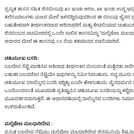
ಪ್ರಸ್ತುತ ಶಾಸನ ಸಹಿತ ಜಿನಬಿಂಬವು ೩೧ ಇಂಚು ಅಗಲ, ೩೯ ಇಂಚು ಉದ್ದ ಇದ್ದು, 
ತಲೆಗೂದಲುಗಳು ಭುಜದ ಮೇಲೆ ಇಳಿಬಿದ್ದಿರುವುದರಿಂದ ಈ ಬಿಂಬವು ಜೈನರ ಪ್
ಬಹುತೇಕವಾಗಿ ತೀರ್ಥಂಕರರಾದ ಆದಿನಾಥರಿಗೆ ಮತ್ತು ಕೇವಲಿಯಾದ ಬಾಹುಬಲಿಗೆ
ಜಿನಬಿಂಬದ ಪಾದಪೀಠದಲ್ಲಿ ಒಂದೇ ಸಾಲಿನ ಶಾಸನವಿದ್ದು “ಮಲ್ಲಿಷೇಣ ಮಲಧಾರಿ 
ಆಧಾರದ ಮೇಲೆ ಈ ಶಾಸನವು ೧೨ ನೆಯ ಶತಮಾನದ ರಚನೆಯಾಗಿದೆ.
ಚತುರ್ಮುಖ ಬಸದಿ:
ಬಲದೇವ ಸೆಟ್ಟಿ ಮಾಡಿಸಿದ ಆದಿನಾಥ ತೀರ್ಥಂಕರ ಬಿಂಬದಂತೆ ಮತ್ತೆರಡು ಅದೇ
ಬಹುಶಃ ಬಲವದೇವ ಸೆಟ್ಟಿಯೇ ಇವುಗಳನ್ನು ನಿರ್ಮಿಸಿರಬಹುದು. ಸಧ್ಯ ಮೂರು ಆ
ಚತುರ್ಮುಖ (ನಾಲ್ಮೊಗ) ಬಸದಿ ಇದ್ದಿತ್ತು ಎಂದೇ ಹೇಳಬಹುದು. ಜೈನಧರ್ಮದ ಚ
ಒಂದೊಂದರಂತೆ ಮುಖಮಾಡಿ ಪ್ರತಿಷ್ಟಾಪಿಸಿ ಚತುರ್ಮುಖ ಬಸದಿಯನ್ನು ಕಟ್ಟಿರುತ
ಮುಖದರ್ಶನವಾಗುತ್ತದೆ. ಈ ಆಧಾರದಡಿಯಲ್ಲಿ ನಾಲ್ಮೊಗದ ಬಸದಿಗಳು ನಿರ್ಮಾಣವ
ಉಳಿದುಕೊಂಡಿವೆ.
ಮಲ್ಲಿಷೇಣ ಮಲಧಾರಿದೇವ :
ಪ್ರಸ್ತುತ ಬಲದೇವ ಸೆಟ್ಟಿಯು ಮಲ್ಲಿಷೇಣ ಮಲಧಾರಿದೇವ ಜಿನಮುನಿಯ ಶಿಷ್ಯನಾಗಿ