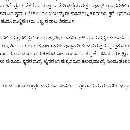
ದೆ. ಶ್ರವಣಬೆಳಗೊಳ ಮತ್ತು ಹಾವೇರಿ ಜಿಲ್ಲೆಯ ಗುತ್ತಲ ಇತ್ಯಾದಿ ಶಾಸನಗಳಲ್ಲಿ
ಂಚಾರ ನಿಮಿತ್ತವಾಗಿ ಬೇತೂರಿಗೂ ಬಂದಿದ್ದು ಈ ಶಾಸನದಲ್ಲಿ ತಿಳಿದುಬರುತ್ತದೆ. ಇವ
ು. ಮಲ್ಲಿಷೇಣರು ಒಬ್ಬ ಪ್ರಭಾವಿ ಜಿನಮುನಿ.
ಲ್ಲೆ ಅಸ್ಥಿತ್ವದಲ್ಲಿದ್ದ ಬೇತೂರು ಪ್ರಾಚೀನ ಆಡಳಿತ ಘಟಕವಾದ ಹನ್ನೆರಡು ಬಾಡ
ನಶಾಸನಗಳು, ಶಿವಾಲಯಗಳು, ಜಿನಾಲಯಗಳು ಇದ್ದುದಾಗಿ ಕಂಡುಬರುತ್ತದೆ. ಪ್ರಸ್ತುತ
ಲಯದ ನಂತರ ದಂಡನಾಯಕ ಕೂಚಿರಾಜ ಎಂಬುವನು ತನ್ನ ಹೆಂಡತಿಯಾದ ಲಕ್ಷ್ಮಿಯ ಹೆ
ೇಲೆ ಬೇತೂರು ಶೈವರ ಮತ್ತು ಜೈನರ ಬಾಹುಳ್ಯವಿರುವ ಕೇಂದ್ರವಾಗಿತ್ತು ಎಂದು ಹೇಳಬಹುದ
ನವಲಗುಂದ ಹಾಗೂ ಕಲ್ಲೇಶ್ವರ ದೇಗುಲದ ಸೇವಕರಾದ ಶ್ರೀ ಶಿವಕುಮಾರ ಇವರಿಗೆ ಧನ್ಯ