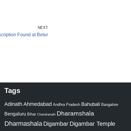
NEXT
scription Found at Betur
Tags
Adinath
Ahmedabad
Bahubali
Bangalore
Andhra Pradesh
Dharamshala
Bengaluru
Bihar
Chandranath
Dharmashala
Digambar
Digambar Temple