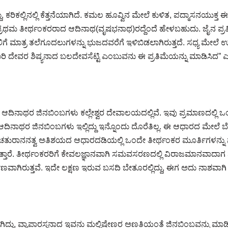
ಕರಿಕಲ್ಲಿನಲ್ಲಿ ಕೆತ್ತನೆಯಾಗಿದೆ. ಕಮಲ ಹೂವ್ವಿನ ಮೇಲೆ ಕುಳಿತ, ಪದ್ಮಾಸನಯುಕ್
ರಥಮ ತೀರ್ಥಂಕರರಾದ ಆದಿನಾಥ(ವೃಷಭನಾಥ)ರದ್ದೆಂದೆ ಹೇಳಬಹುದು. ಜೈನ ಪ್ರತಿ
 ಮಾತ್ರ ತಲೆಗೂದಲುಗಳನ್ನು ಭುಜದವರೆಗೆ ಇಳಿಬಿಡಲಾಗಿರುತ್ತದೆ. ಸಧ್ಯ ಮೇಲೆ
ದೇವರ ಶಿಷ್ಯನಾದ ಬಲದೇವಸೆಟ್ಟಿ ಎಂಬುವನು ಈ ಪ್ರತಿಮೆಯನ್ನು ಮಾಡಿಸಿದ” ಎಂಬುದ
 ಆದಿನಾಥರ ಜಿನಬಿಂಬಗಳು ಕಲ್ಲೇಶ್ವರ ದೇವಾಲಯದಲ್ಲಿವೆ. ಇವು ಪ್ರಮಾಣದಲ್ಲಿ 
ದಿನಾಥರ ಜಿನಬಿಂಬಗಳು ಇಲ್ಲಿದ್ದು ಇನ್ನೊಂದು ದೊರೆತಿಲ್ಲ. ಈ ಆಧಾರದ ಮೇಲೆ ಬ
ತುರಾನನತ್ವ ಅತಿಶಯದ ಆಧಾರದಡಿಯಲ್ಲಿ ಒಂದೇ ತೀರ್ಥಂಕರ ಮೂರ್ತಿಗಳನ್ನು ನಾಲ್ಕ
್ತಾರೆ. ತೀರ್ಥಂಕರರಿಗೆ ಕೇವಲಜ್ಞಾನವಾಗಿ ಸಮವಸರಣದಲ್ಲಿ ವಿರಾಜಮಾನವಾದಾಗ ನಾಲ
ಾಗಿರುತ್ತವೆ. ಇದೇ ಲಕ್ಷಣ ಇರುವ ಬಸದಿ ಬೇತೂರಲ್ಲಿದ್ದು, ಈಗ ಅದು ನಾಶವಾಗಿ
ದ್ದು, ವ್ಯಾಪಾರಸ್ಥನಾದ ಇವನು ಮಲ್ಲಿಷೇಣರ ಅಣತಿಯಂತೆ ಜಿನಬಿಂಬವನ್ನು ಮಾಡಿಸಿ