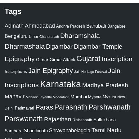
Tags
Adinath
Ahmedabad
Bahubali
Bangalore
Andhra Pradesh
Dharamshala
Bengaluru
Bihar
Chandranath
Dharmashala
Digambar
Digambar Temple
Gujarat
Epigraphy
Inscription
Girnar
Girnar Attack
Jain Epigraphy
Jain
Inscriptions
Jain Heritage Festival
Karnataka
Inscriptions
Madhya Pradesh
Mahavir
Mumbai
Mysore
Mysuru
New
Mahavir Jayanthi
Moodabidri
Parshwanath
Paras
Parasnath
Padmavati
Delhi
Parswanath
Rajasthan
Sallekhana
Rishabnath
Tamil Nadu
Shravanabelagola
Santhara
Shanthinath