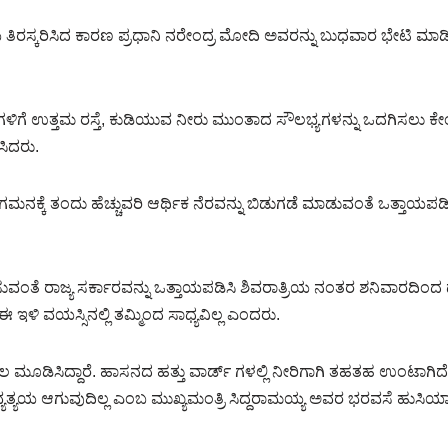
ರಸ್ಕರಿಸಿದ ಕಾರಣ ಪ್ರಧಾನಿ ನರೇಂದ್ರ ಮೋದಿ ಅವರನ್ನು ಬುಧವಾರ ಭೇಟಿ ಮಾಡಿ 
ಗಳಿಗೆ ಉತ್ತಮ ರಸ್ತೆ, ಕುಡಿಯುವ ನೀರು ಮುಂತಾದ ಸೌಲಭ್ಯಗಳನ್ನು ಒದಗಿಸಲು ಕೇಂದ
ಸಿದರು.
ಯವರ ಗಮನಕ್ಕೆ ತಂದು ಹೆಚ್ಚುವರಿ ಆರ್ಥಿಕ ನೆರವನ್ನು ಬಿಡುಗಡೆ ಮಾಡುವಂತೆ ಒತ್ತಾಯಪ
ಂತೆ ರಾಜ್ಯ ಸರ್ಕಾರವನ್ನು ಒತ್ತಾಯಪಡಿಸಿ ಶಿವರಾತ್ರಿಯ ನಂತರ ಶನಿವಾರದಿಂದ ಧ
ಳಿ ವಯಸ್ಸಿನಲ್ಲಿ ತಮ್ಮಿಂದ ಸಾಧ್ಯವಿಲ್ಲ ಎಂದರು.
ೂಡಿಸಿದ್ದಾರೆ. ಹಾಸನದ ಹತ್ತು ವಾರ್ಡ್ ಗಳಲ್ಲಿ ನೀರಿಗಾಗಿ ತಹತಹ ಉಂಟಾಗಿದೆ.
್ಯತ್ಯಯ ಆಗುವುದಿಲ್ಲ ಎಂಬ ಮುಖ್ಯಮಂತ್ರಿ ಸಿದ್ದರಾಮಯ್ಯ ಅವರ ಭರವಸೆ ಹುಸಿಯ