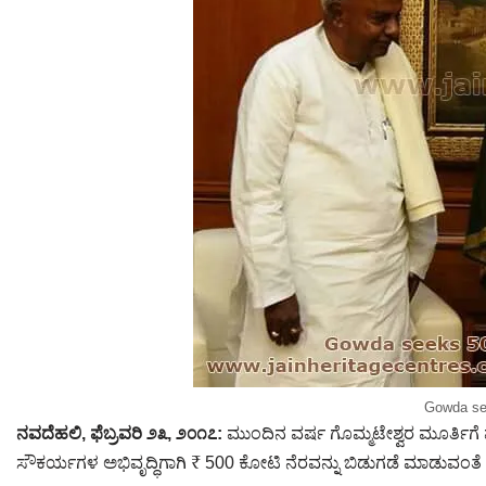
Jain Epigraphy
Rajasthan
West Bengal
Jainism & Philately
Tamil Nadu
Jains Minority Status
Uttar Pradesh
Shlokas & Bhajans
West Bengal
Chaturmas Directory
Gowda se
ನವದೆಹಲಿ, ಫೆಬ್ರವರಿ ೨೩, ೨೦೧೭:
ಮುಂದಿನ ವರ್ಷ ಗೊಮ್ಮಟೇಶ್ವರ ಮೂರ್ತಿಗ
ಸೌಕರ್ಯಗಳ ಅಭಿವೃದ್ಧಿಗಾಗಿ ₹ 500 ಕೋಟಿ ನೆರವನ್ನು ಬಿಡುಗಡೆ ಮಾಡುವಂತೆ 