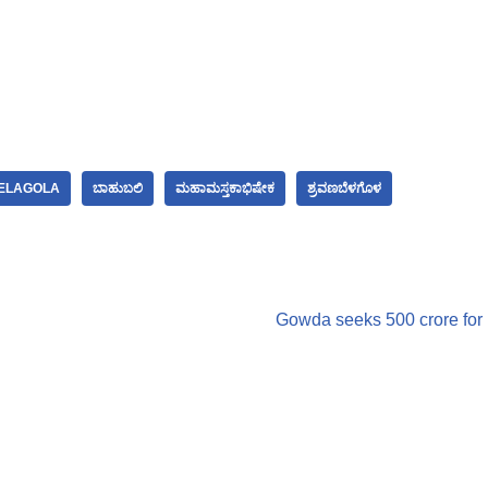
ELAGOLA
ಬಾಹುಬಲಿ
ಮಹಾಮಸ್ತಕಾಭಿಷೇಕ
ಶ್ರವಣಬೆಳಗೊಳ
Gowda seeks 500 crore fo