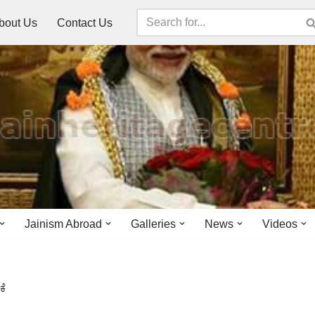
bout Us
Contact Us
Jainism Abroad
Galleries
News
Videos
ಕೆ