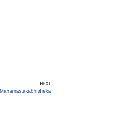
NEXT
r Mahamastakabhisheka