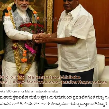
eks 500 crore for Mahamastakabhisheka
ೆ ಮಹಾಮಸ್ತಕಾಭಿಷೇಕ ಮಹೋತ್ಸವ ಜರುಗುವುದರಿಂದ ಶ್ರವಣಬೆಳಗೊಳ ಮತ್ತು ಸುತ
ಸಂಸದ ಎಚ್.ಡಿ.ದೇವೇಗೌಡ ಅವರು ಕೇಂದ್ರ ಸರ್ಕಾರವನ್ನು ಒತ್ತಾಯಪಡಿಸಿದ್ದಾರೆ.