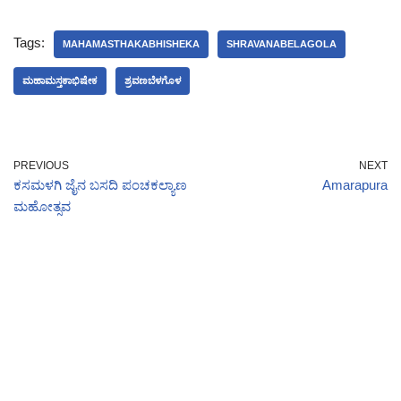
Tags:
MAHAMASTHAKABHISHEKA
SHRAVANABELAGOLA
ಮಹಾಮಸ್ತಕಾಭಿಷೇಕ
ಶ್ರವಣಬೆಳಗೊಳ
PREVIOUS
NEXT
ಕಸಮಳಗಿ ಜೈನ ಬಸದಿ ಪಂಚಕಲ್ಯಾಣ
Amarapura
ಮಹೋತ್ಸವ