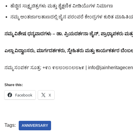
ಹೆಚ್ಚಿನ ಸಾಕ್ಷ್ಯಚಿತ್ರಗಳು ಮತ್ತು ಶೈಕ್ಷಣಿಕ ವೀಡಿಯೊಗಳ ನಿರ್ಮಾಣ
ನಮ್ಮ ಅಂತರ್ಜಾಲತಾಣದಲ್ಲಿ ಜೈನ ಪರಂಪರೆ ಕೇಂದ್ರಗಳ ಕುರಿತ ಮಾಹಿ
ನಮ್ಮ ವಿಶೇಷ ಧನ್ಯವಾದಗಳು – ಡಾ. ಪ್ರಿಯದರ್ಶನಾ ಜೈನ್, ಪ್ರಾಧ್ಯಾಪಕರು ಮತ್ತು ಮ
ಎಲ್ಲಾ ವಿದ್ವಾಂಸರು, ಮಾರ್ಗದರ್ಶಕರು, ಸ್ನೇಹಿತರು ಮತ್ತು ಕಾರ್ಯಕರ್ತರ ಬೆಂ
ನಮ್ಮ ಸಂಪರ್ಕ ಸೂತ್ರ: +೯೧ ೯೮೮೦೮೧೮೮೬೯ | info@jainheritagecen
Share this:
Facebook
X
Tags:
ANNIVERSARY