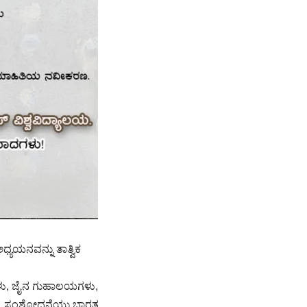
್ಯಯನವನ್ನು ತಾತ್ವಿಕ
ನಗಳು, ಜೈನ ಗುಹಾಲಯಗಳು,
ಗಿದೆ. ಸಂಶೋಧನೆಯು ಭಾರತ