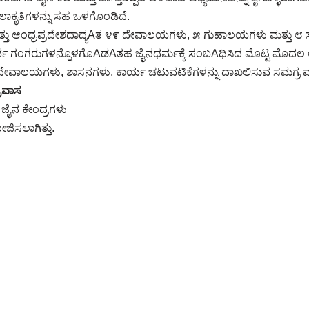
ಲಾಕೃತಿಗಳನ್ನು ಸಹ ಒಳಗೊಂಡಿದೆ.
ತ್ತು ಆಂಧ್ರಪ್ರದೇಶದಾದ್ಯAತ ೪೯ ದೇವಾಲಯಗಳು, ೫ ಗುಹಾಲಯಗಳು ಮತ್ತು ೮ ಸ
ಪೂರ್ವ ಗಂಗರುಗಳನ್ನೊಳಗೊAಡAತಹ ಜೈನಧರ್ಮಕ್ಕೆ ಸಂಬAಧಿಸಿದ ಮೊಟ್ಟ ಮೊದಲ
ೇವಾಲಯಗಳು, ಶಾಸನಗಳು, ಕಾರ್ಯ ಚಟುವಟಿಕೆಗಳನ್ನು ದಾಖಲಿಸುವ ಸಮಗ್ರ ವರದ
್ರವಾಸ
ಜೈನ ಕೇಂದ್ರಗಳು
ಿಸಲಾಗಿತ್ತು.