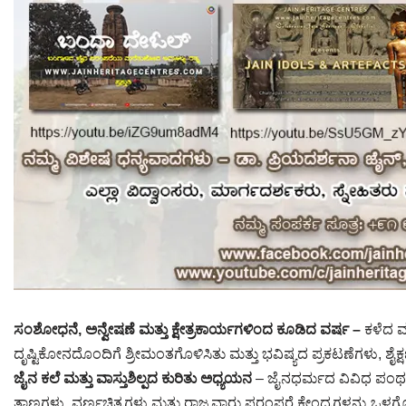
ಸಂಶೋಧನೆ, ಅನ್ವೇಷಣೆ ಮತ್ತು ಕ್ಷೇತ್ರಕಾರ್ಯಗಳಿಂದ ಕೂಡಿದ ವರ್ಷ –
ಕಳೆದ ವ
ದೃಷ್ಟಿಕೋನದೊಂದಿಗೆ ಶ್ರೀಮಂತಗೊಳಿಸಿತು ಮತ್ತು ಭವಿಷ್ಯದ ಪ್ರಕಟಣೆಗಳು, ಶೈಕ್ಷಣ
ಜೈನ ಕಲೆ ಮತ್ತು ವಾಸ್ತುಶಿಲ್ಪದ ಕುರಿತು ಅಧ್ಯಯನ
– ಜೈನಧರ್ಮದ ವಿವಿಧ ಪಂಥಗಳು
ತಾಣಗಳು, ವರ್ಣಚಿತ್ರಗಳು ಮತ್ತು ರಾಜ್ಯವಾರು ಪರಂಪರೆ ಕೇಂದ್ರಗಳನ್ನು ಒಳ