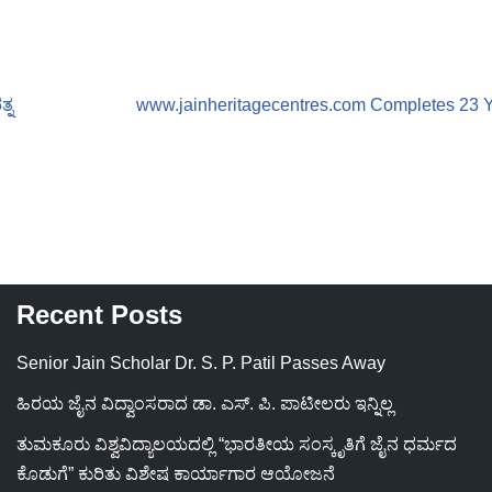
್ನ
www.jainheritagecentres.com Completes 23 
Recent Posts
Senior Jain Scholar Dr. S. P. Patil Passes Away
ಹಿರಯ ಜೈನ ವಿದ್ವಾಂಸರಾದ ಡಾ. ಎಸ್. ಪಿ. ಪಾಟೀಲರು ಇನ್ನಿಲ್ಲ
ತುಮಕೂರು ವಿಶ್ವವಿದ್ಯಾಲಯದಲ್ಲಿ “ಭಾರತೀಯ ಸಂಸ್ಕೃತಿಗೆ ಜೈನ ಧರ್ಮದ
ಕೊಡುಗೆ” ಕುರಿತು ವಿಶೇಷ ಕಾರ್ಯಾಗಾರ ಆಯೋಜನೆ