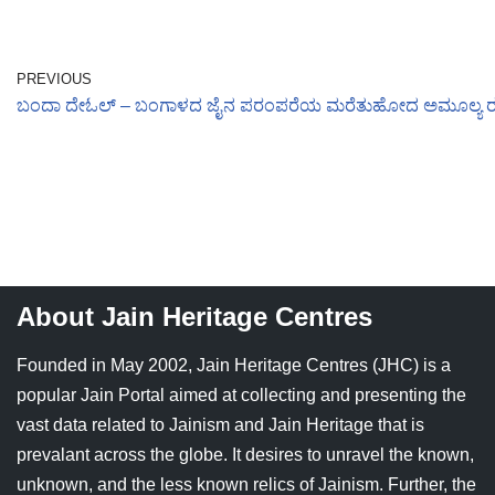
PREVIOUS
ಬಂದಾ ದೇಓಲ್ – ಬಂಗಾಳದ ಜೈನ ಪರಂಪರೆಯ ಮರೆತುಹೋದ ಅಮೂಲ್ಯ ರತ
About Jain Heritage Centres
Founded in May 2002, Jain Heritage Centres (JHC) is a
popular Jain Portal aimed at collecting and presenting the
vast data related to Jainism and Jain Heritage that is
prevalant across the globe. It desires to unravel the known,
unknown, and the less known relics of Jainism. Further, the