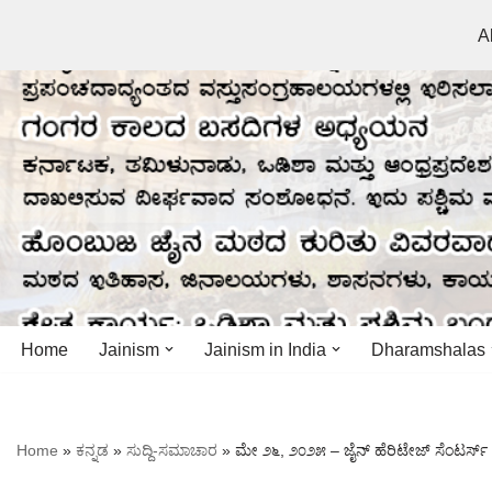
A
Skip
to
content
Home
Jainism
Jainism in India
Dharamshalas
Antiquity
Andhra Pradesh
Andhra Pradesh
Home
»
ಕನ್ನಡ
»
ಸುದ್ದಿ-ಸಮಾಚಾರ
»
ಮೇ ೨೬, ೨೦೨೫ – ಜೈನ್ ಹೆರಿಟೇಜ್ ಸೆಂಟರ್ಸ್
History
Bihar
Bihar