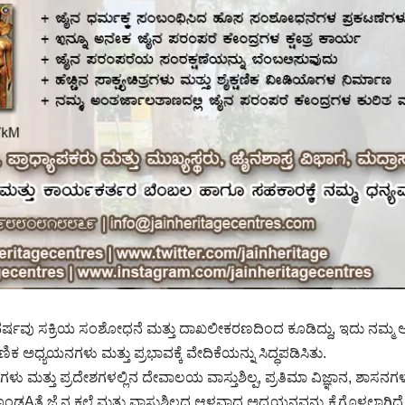
ರ್ಷವು ಸಕ್ರಿಯ ಸಂಶೋಧನೆ ಮತ್ತು ದಾಖಲೀಕರಣದಿಂದ ಕೂಡಿದ್ದು, ಇದು ನಮ್ಮ ಅಧ
ಿಕ ಅಧ್ಯಯನಗಳು ಮತ್ತು ಪ್ರಭಾವಕ್ಕೆ ವೇದಿಕೆಯನ್ನು ಸಿದ್ಧಪಡಿಸಿತು.
 ಮತ್ತು ಪ್ರದೇಶಗಳಲ್ಲಿನ ದೇವಾಲಯ ವಾಸ್ತುಶಿಲ್ಪ, ಪ್ರತಿಮಾ ವಿಜ್ಞಾನ, ಶಾಸ
ಗೊಂಡAತೆ ಜೈನ ಕಲೆ ಮತ್ತು ವಾಸ್ತುಶಿಲ್ಪದ ಆಳವಾದ ಅಧ್ಯಯನವನ್ನು ಕೈಗೊಳ್ಳಲಾ