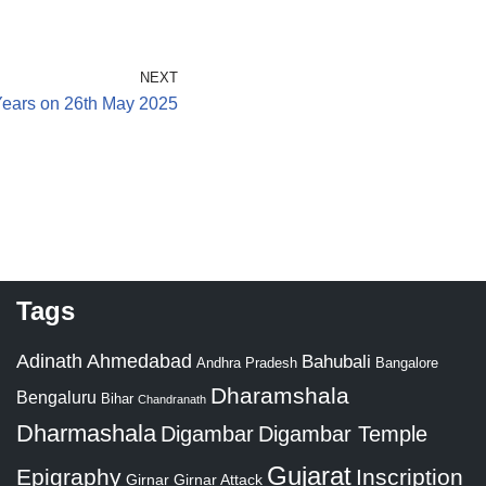
NEXT
Years on 26th May 2025
Tags
Adinath
Ahmedabad
Bahubali
Bangalore
Andhra Pradesh
Dharamshala
Bengaluru
Bihar
Chandranath
Dharmashala
Digambar
Digambar Temple
Gujarat
Epigraphy
Inscription
Girnar
Girnar Attack