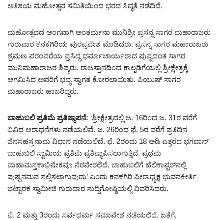
ಅತಿಶಯ ಮಹೋತ್ಸವ ಸಮಿತಿಯಿಂದ ಭರದ ಸಿದ್ಧತೆ ನಡೆದಿದೆ.
ಮಹೋತ್ಸವದ ಅಂಗವಾಗಿ ಅಂತರ್ಮನಾ ಮುನಿಶ್ರೀ ಪ್ರಸನ್ನ ಸಾಗರ ಮಹಾರಾಜರು
ಗುರುವಾರ ಕನಕಗಿರಿಯ ಪುರಪ್ರವೇಶ ಮಾಡಿದರು. ಪ್ರಸನ್ನ ಸಾಗರ ಮಹಾರಾಜರು
ಶ್ರಮಣ ಪರಂಪರೆಯ ಪ್ರಸಿದ್ಧ ಧರ್ಮಾಚಾರ್ಯರಾದ ಪುಷ್ಪದಂತ ಸಾಗರ
ಮುನಿಮಹಾರಾಜರ ಶಿಷ್ಯರು. ರಾಜಸ್ತಾನದಿಂದ ಕಾಲ್ನಡಿಗೆಯಲ್ಲಿ ಶ್ರೀಕ್ಷೇತ್ರಕ್ಕೆ
ಆಗಮಿಸಿದ ಅವರಿಗೆ ಭವ್ಯ ಸ್ವಾಗತ ಕೋರಲಾಯಿತು. ಪಿಯುಷ್‌ ಸಾಗರ
ಮಹಾರಾಜರು ಹಾಜರಿದ್ದರು.
ಬಾಹುಬಲಿ ಪ್ರತಿಮೆ ಪ್ರತಿಷ್ಠಾಪನೆ:
‘ಶ್ರೀಕ್ಷೇತ್ರದಲ್ಲಿ ಜ. 16ರಿಂದ ಜ. 31ರ ವರೆಗೆ
ವಿವಿಧ ಆರಾಧನೆಗಳು ನಡೆಯಲಿವೆ. ಜ. 26ರಿಂದ ಫೆ. 5ರ ವರೆಗೆ ಪ್ರತಿದಿನ
ಜಿನಸಹಸ್ರನಾಮ ವಿಧಾನ ನಡೆಯಲಿದೆ. ಫೆ. 2ರಂದು 18 ಅಡಿ ಎತ್ತರದ ಭಗವಾನ್‌
ಬಾಹುಬಲಿ ಸ್ವಾಮಿಯ ಪ್ರತಿಮೆ ಪ್ರತಿಷ್ಠಾಪಿಸಲಾಗುತ್ತಿದೆ. ಪ್ರಥಮ
ಮಹಾಮಸ್ತಕಾಭಿಷೇಕವೂ ನೆರವೇರಲಿದೆ. ಬಾಹುಬಲಿಗೆ ಹೆಲಿಕಾಪ್ಟರ್‌ನಲ್ಲಿ
ಪುಷ್ಪನಮನ ಸಲ್ಲಿಸಲಾಗುವುದು’ ಎಂದು ಕನಕಗಿರಿ ಪೀಠಾಧ್ಯಕ್ಷ ಭುವನಕೀರ್ತಿ
ಭಟ್ಟಾರಕ ಸ್ವಾಮೀಜಿ ಗುರುವಾರ ಸುದ್ದಿಗೋಷ್ಠಿಯಲ್ಲಿ ವಿವರಿಸಿದರು.
ಫೆ. 2 ಮತ್ತು 3ರಂದು ಸರ್ವಧರ್ಮ ಸಮಾವೇಶ ನಡೆಯಲಿದೆ. ಜತೆಗೆ,