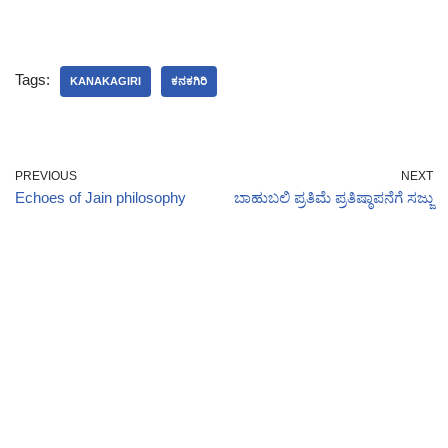
Tags:
KANAKAGIRI
ಕನಕಗಿರಿ
PREVIOUS
NEXT
Echoes of Jain philosophy
ಬಾಹುಬಲಿ ಪ್ರತಿಮೆ ಪ್ರತಿಷ್ಠಾಪನೆಗೆ ಸಜ್ಜು