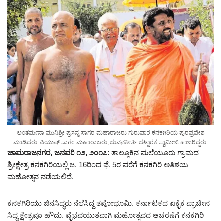
ಅಂತರ್ಮನಾ ಮುನಿಶ್ರೀ ಪ್ರಸನ್ನ ಸಾಗರ ಮಹಾರಾಜರು ಗುರುವಾರ ಕನಕಗಿರಿಯ ಪುರಪ್ರವೇಶ
ಮಾಡಿದರು. ಪಿಯುಷ್‌ ಸಾಗರ ಮಹಾರಾಜರು, ಭುವನಕೀರ್ತಿ ಭಟ್ಟಾರಕ ಸ್ವಾಮೀಜಿ ಹಾಜರಿದ್ದರು.
ಚಾಮರಾಜನಗರ, ಜನವರಿ ೧೨, ೨೦೧೭:
ತಾಲ್ಲೂಕಿನ ಮಲೆಯೂರು ಗ್ರಾಮದ
ಶ್ರೀಕ್ಷೇತ್ರ ಕನಕಗಿರಿಯಲ್ಲಿ ಜ. 16ರಿಂದ ಫೆ. 5ರ ವರೆಗೆ ಕನಕಗಿರಿ ಅತಿಶಯ
ಮಹೋತ್ಸವ ನಡೆಯಲಿದೆ.
ಕನಕಗಿರಿಯು ಜಿನಸಿದ್ಧರು ನೆಲೆಸಿದ್ದ ತಪೋಭೂಮಿ. ಕರ್ನಾಟಕದ ಏಕೈಕ ಪ್ರಾಚೀನ
ಸಿದ್ಧ ಕ್ಷೇತ್ರವೂ ಹೌದು. ವೈಭವಯುತವಾಗಿ ಮಹೋತ್ಸವದ ಆಚರಣೆಗೆ ಕನಕಗಿರಿ