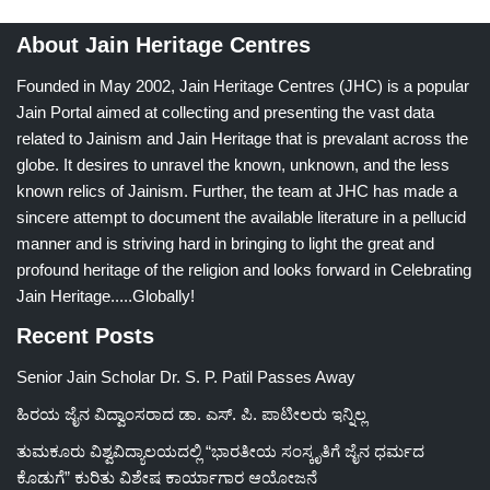
About Jain Heritage Centres
Founded in May 2002, Jain Heritage Centres (JHC) is a popular
Jain Portal aimed at collecting and presenting the vast data
related to Jainism and Jain Heritage that is prevalant across the
globe. It desires to unravel the known, unknown, and the less
known relics of Jainism. Further, the team at JHC has made a
sincere attempt to document the available literature in a pellucid
manner and is striving hard in bringing to light the great and
profound heritage of the religion and looks forward in Celebrating
Jain Heritage.....Globally!
Recent Posts
Senior Jain Scholar Dr. S. P. Patil Passes Away
ಹಿರಯ ಜೈನ ವಿದ್ವಾಂಸರಾದ ಡಾ. ಎಸ್. ಪಿ. ಪಾಟೀಲರು ಇನ್ನಿಲ್ಲ
ತುಮಕೂರು ವಿಶ್ವವಿದ್ಯಾಲಯದಲ್ಲಿ “ಭಾರತೀಯ ಸಂಸ್ಕೃತಿಗೆ ಜೈನ ಧರ್ಮದ
ಕೊಡುಗೆ” ಕುರಿತು ವಿಶೇಷ ಕಾರ್ಯಾಗಾರ ಆಯೋಜನೆ