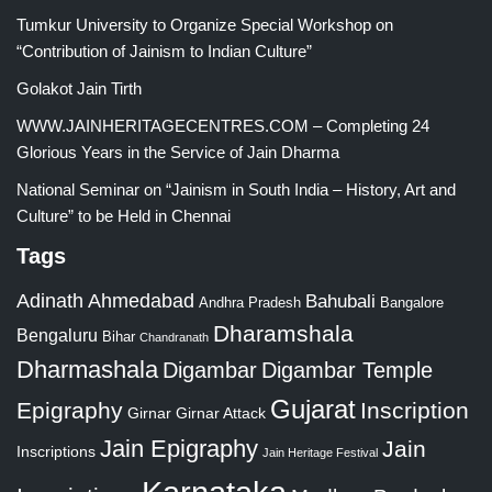
Tumkur University to Organize Special Workshop on
“Contribution of Jainism to Indian Culture”
Golakot Jain Tirth
WWW.JAINHERITAGECENTRES.COM – Completing 24
Glorious Years in the Service of Jain Dharma
National Seminar on “Jainism in South India – History, Art and
Culture” to be Held in Chennai
Tags
Adinath
Ahmedabad
Bahubali
Bangalore
Andhra Pradesh
Dharamshala
Bengaluru
Bihar
Chandranath
Dharmashala
Digambar
Digambar Temple
Gujarat
Epigraphy
Inscription
Girnar
Girnar Attack
Jain Epigraphy
Jain
Inscriptions
Jain Heritage Festival