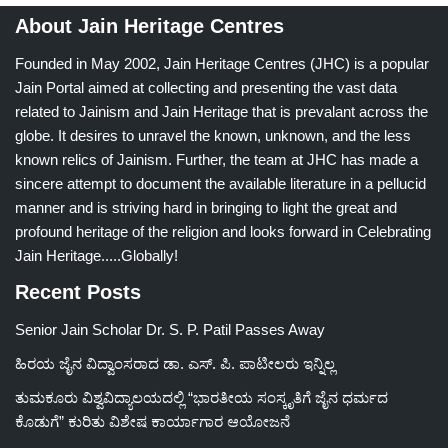
About Jain Heritage Centres
Founded in May 2002, Jain Heritage Centres (JHC) is a popular
Jain Portal aimed at collecting and presenting the vast data
related to Jainism and Jain Heritage that is prevalant across the
globe. It desires to unravel the known, unknown, and the less
known relics of Jainism. Further, the team at JHC has made a
sincere attempt to document the available literature in a pellucid
manner and is striving hard in bringing to light the great and
profound heritage of the religion and looks forward in Celebrating
Jain Heritage.....Globally!
Recent Posts
Senior Jain Scholar Dr. S. P. Patil Passes Away
ಹಿರಯ ಜೈನ ವಿದ್ವಾಂಸರಾದ ಡಾ. ಎಸ್. ಪಿ. ಪಾಟೀಲರು ಇನ್ನಿಲ್ಲ
ತುಮಕೂರು ವಿಶ್ವವಿದ್ಯಾಲಯದಲ್ಲಿ “ಭಾರತೀಯ ಸಂಸ್ಕೃತಿಗೆ ಜೈನ ಧರ್ಮದ
ಕೊಡುಗೆ” ಕುರಿತು ವಿಶೇಷ ಕಾರ್ಯಾಗಾರ ಆಯೋಜನೆ