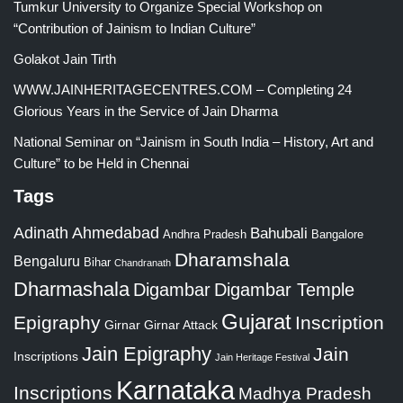
Tumkur University to Organize Special Workshop on
“Contribution of Jainism to Indian Culture”
Golakot Jain Tirth
WWW.JAINHERITAGECENTRES.COM – Completing 24
Glorious Years in the Service of Jain Dharma
National Seminar on “Jainism in South India – History, Art and
Culture” to be Held in Chennai
Tags
Adinath
Ahmedabad
Bahubali
Bangalore
Andhra Pradesh
Dharamshala
Bengaluru
Bihar
Chandranath
Dharmashala
Digambar
Digambar Temple
Gujarat
Epigraphy
Inscription
Girnar
Girnar Attack
Jain Epigraphy
Jain
Inscriptions
Jain Heritage Festival
Karnataka
Inscriptions
Madhya Pradesh