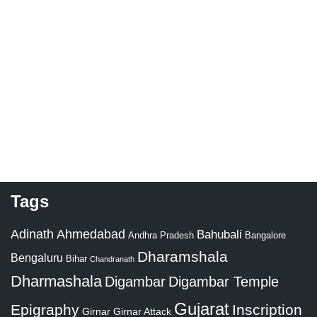
Tags
Adinath
Ahmedabad
Bahubali
Bangalore
Andhra Pradesh
Dharamshala
Bengaluru
Bihar
Chandranath
Dharmashala
Digambar
Digambar Temple
Gujarat
Epigraphy
Inscription
Girnar
Girnar Attack