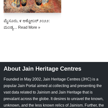
Jain Epigraphy
Rajasthan
West Bengal
Jainism & Philately
Tamil Nadu
ಮೈಸೂರು, ೯ ಅಕ್ಟೋಬರ್ ೨೦೨೨:
Jains Minority Status
Uttar Pradesh
ಮಂಡ್ಯ…
Read More »
Shlokas & Bhajans
West Bengal
Chaturmas Directory
About Jain Heritage Centres
Founded in May 2002, Jain Heritage Centres (JHC) is a
popular Jain Portal aimed at collecting and presenting the
vast data related to Jainism and Jain Heritage that is
prevalant across the globe. It desires to unravel the known,
unknown, and the less known relics of Jainism. Further, the