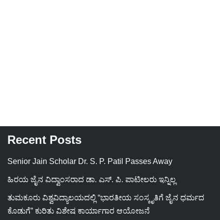
Recent Posts
Senior Jain Scholar Dr. S. P. Patil Passes Away
ಹಿರಯ ಜೈನ ವಿದ್ವಾಂಸರಾದ ಡಾ. ಎಸ್. ಪಿ. ಪಾಟೀಲರು ಇನ್ನಿಲ್ಲ
ತುಮಕೂರು ವಿಶ್ವವಿದ್ಯಾಲಯದಲ್ಲಿ “ಭಾರತೀಯ ಸಂಸ್ಕೃತಿಗೆ ಜೈನ ಧರ್ಮದ
ಕೊಡುಗೆ” ಕುರಿತು ವಿಶೇಷ ಕಾರ್ಯಾಗಾರ ಆಯೋಜನೆ