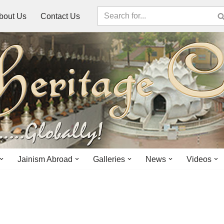
bout Us
Contact Us
Jainism Abroad
Galleries
News
Videos