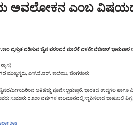
ಒಂದು ಅವಲೋಕನ ಎಂಬ ವಿಷಯದ
ಪ್ರಸ್ತುತ ಪಡಿಸುವ ಜೈನ ಪರಂಪರೆ ಮಾಲಿಕೆ ಏಳನೇ ವೆಬಿನಾರ್ ಭಾನುವಾರ ೧
ಪನ್ಯಾಸ)
ಗದ ಮುಖ್ಯಸ್ಥರು, ಎಸ್.ಜೆ.ಆರ್. ಕಾಲೇಜು, ಬೆಂಗಳೂರು
ರ್ಮೀಯರಿಂದ ಅತಿಹೆಚ್ಚು ಪೂಜಿಸಲ್ಪಡುತ್ತಾರೆ. ಭಾರತದ ಉದ್ದಗಲ ಹಾಗೂ ವ
ಯವರು ಸುಮಾರು ೧,೩೦೦ ವರ್ಷಗಳ ಕಾಲಮಾನದಲ್ಲಿ ಸ್ಥಾಪಿಸಲಾದ ಬಾಹುಬಲಿ ವಿಗ
ecentres