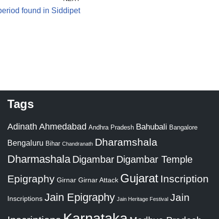
period found in Siddipet
Tags
Adinath
Ahmedabad
Bahubali
Bangalore
Andhra Pradesh
Dharamshala
Bengaluru
Bihar
Chandranath
Dharmashala
Digambar
Digambar Temple
Gujarat
Epigraphy
Inscription
Girnar
Girnar Attack
Jain Epigraphy
Jain
Inscriptions
Jain Heritage Festival
Karnataka