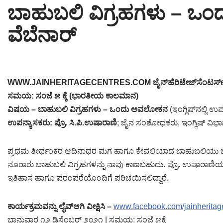
ಬಾಹುಬಲಿ ವಿಗ್ರಹಗಳು – 
Tirthankaras
Delhi
Delhi
ವೆಬೆನಾರ್
Jain Temples
Goa
Gujarat
Jain Ascetics
Gujarat
Haryana
Jain Personalities
Haryana
Karnataka
WWW.JAINHERITAGECENTRES.COM ಜೈನ್‌ಹೆರಿಟೇಜ್‌ಸೆಂಟರ್ಸ್.ಕಾಂ 
ಸಮಯ: ಸಂಜೆ ೫ ಕ್ಕೆ (ಭಾರತೀಯ ಕಾಲಮಾನ)
Blogs
Himachal Pradesh
Madhya Pradesh
ವಿಷಯ – ಬಾಹುಬಲಿ ವಿಗ್ರಹಗಳು – ಒಂದು ಅವಲೋಕನ
(ಇಂಗ್ಲಿಷ್‌ನಲ್ಲಿ ಉ
Articles
Jharkhand
Maharashtra
ಉಪನ್ಯಾಸಕರು: ಪ್ರೊ. ಸಿ.ಪಿ.ಉಷಾರಾಣಿ
; ಜೈನ ಸಂಶೋಧಕರು, ಇಂಗ್ಲಿಷ್ ವಿಭಾ
Jain Symbols
Karnataka
Orissa
ಪ್ರಥಮ ತೀರ್ಥಂಕರ ಆದಿನಾಥರ ಮಗ ಹಾಗೂ ಕೇವಲಿಯಾದ ಬಾಹುಬಲಿಯು ಜೈನಧ
ನೂರಾರು ಬಾಹುಬಲಿ ವಿಗ್ರಹಗಳನ್ನು ನಾವು ಕಾಣಬಹುದು. ಪ್ರೊ. ಉಷಾರಾಣಿ
Jain Festivals
Madhya Pradesh
Rajasthan
ಇತಿಹಾಸ ಹಾಗೂ ಪರಂಪರೆಯೊಂದಿಗೆ ಪರಿಚಯಿಸಲಿದ್ದಾರೆ.
Jaina Art
Maharashtra
Tamil Nadu
ಕಾರ್ಯಕ್ರಮವನ್ನು ಲೈವ್‌ಆಗಿ ವೀಕ್ಷಿಸಿ –
www.facebook.com/jainheritag
Jain Census
Orissa
Uttar Pradesh
ಭಾನುವಾರ ೧೨ ಡಿಸೆಂಬರ್ ೨೦೨೧ | ಸಮಯ: ಸಂಜೆ ೫ಕ್ಕೆ