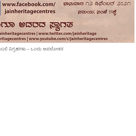
ುಬಲಿ ವಿಗ್ರಹಗಳು – ಒಂದು ಅವಲೋಕನ