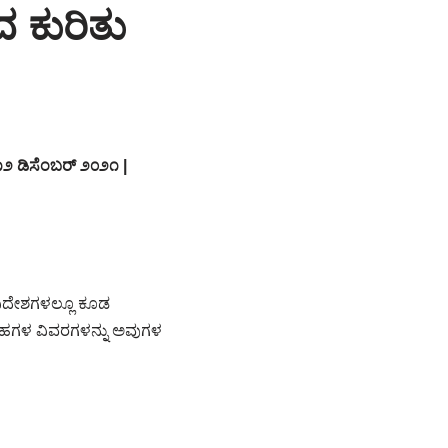
 ಕುರಿತು
೨ ಡಿಸೆಂಬರ್ ೨೦೨೧ |
ಿದೇಶಗಳಲ್ಲೂ ಕೂಡ
್ರಹಗಳ ವಿವರಗಳನ್ನು ಅವುಗಳ